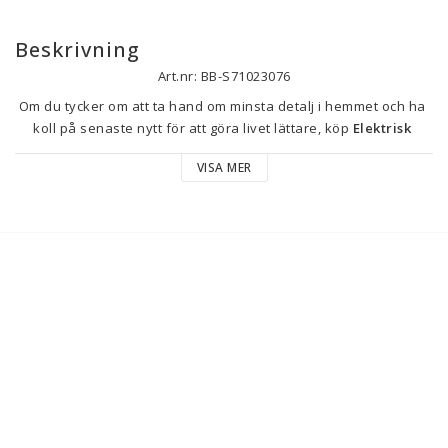
Beskrivning
Art.nr: BB-S71023076
Om du tycker om att ta hand om minsta detalj i hemmet och ha 
koll på senaste nytt för att göra livet lättare, köp 
Elektrisk 
Knivvässare Livoo DOM394 60 W Svart
 till bästa pris.
VISA MER
Typ: Slipare
Färg: Svart
Egenskaper: 
Elektrisk
Enkel och bekväm
Ström: 60 W
Kompatibel med: Multiverktyg
Material: Plast