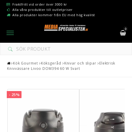
Fraktfritt vid order över 3000 kr
Alla våra produkter till outletpriser
Alla produkter kommer från EU med hög kvalité
0
Toggle
navigation
DIN VARUKORG ÄR TOM
Kök Gourmet
Köksgeråd
Knivar och slipar
Elektrisk
Knivvässare Livoo DOM394 60 W Svart
- 25%