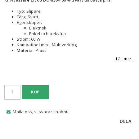
Knivvässare Livoo DOM394 60 W Svart
till bästa pris.
Typ: Slipare
Färg: Svart
Egenskaper:
Elektrisk
Enkel och bekväm
Ström: 60 W
Kompatibel med: Multiverktyg
Material: Plast
Läs mer...
KÖP
Maila oss, vi svarar snabbt!
DELA