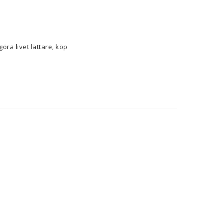
Om du tycker om att ta hand om minsta detalj i hemmet och ha koll på senaste nytt för att göra livet lättare, köp 