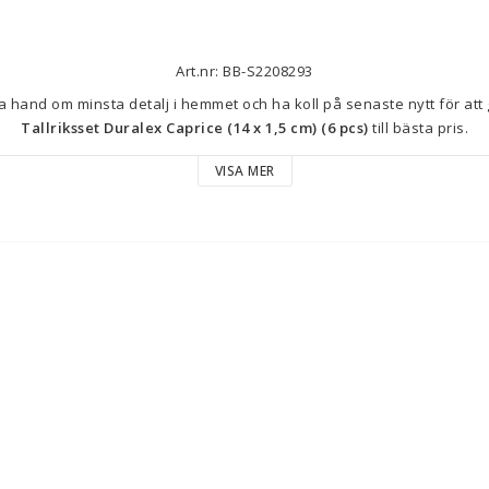
Art.nr: BB-S2208293
Tallriksset Duralex Caprice (14 x 1,5 cm) (6 pcs)
 till bästa pris.
VISA MER
Material: Glas
Färg: Transparent
Innehåller: Tallrikar x 6
Typ: Tallriksset
Antal delar: 6 Delar
Antal: 6 antal
Mått ca: 14 x 1,5 cm