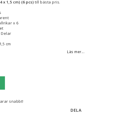
 x 1,5 cm) (6 pcs)
till bästa pris.
s
arent
llrikar x 6
et
6 Delar
 1,5 cm
Läs mer...
varar snabbt!
DELA