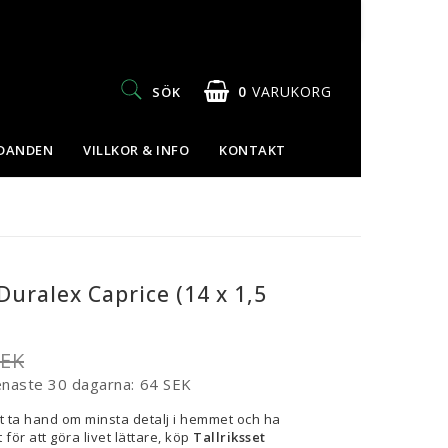
0
VARUKORG
SÖK
UDANDEN
VILLKOR & INFO
KONTAKT
 Duralex Caprice (14 x 1,5
SEK
enaste 30 dagarna
64 SEK
t ta hand om minsta detalj i hemmet och ha
 för att göra livet lättare, köp
Tallriksset