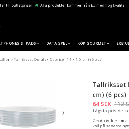
er till outletpriser
Alla produkter kommer från EU med hög kvalité
TPHONES & IPADS
DATA SPEL
KÖK GOURMET
ERBJ
källor
Tallriksset Duralex Caprice (14 x 1,5 cm) (6 pcs)
Tallriksset
cm) (6 pcs)
64 SEK
112 
Lägsta pris de s
Om du tycker om at
koll på senaste nytt