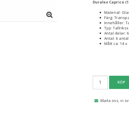
Duralex Caprice (14
Material: Gla
Färg: Transp
Innehåller: Ta
Typ: Tallrikss
Antal delar: 
Antal: 6 antal
Mått ca: 14 x
KÖP
Maila oss, vi s