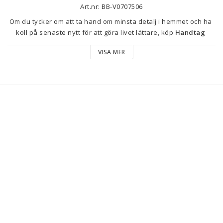
Art.nr: BB-V0707506
Om du tycker om att ta hand om minsta detalj i hemmet och ha 
koll på senaste nytt för att göra livet lättare, köp 
Handtag 
Fagor Rapid Xpress Reservdel Panna 4 L / 6 L / 8 L 
VISA MER
(Renoverade B)
 till bästa pris.
Typ: Reservdel
Kompatibel med: 
Panna
Panna 4 L / 6 L / 8 L
Tryckkokare
Färg: Svart
Reservdel: Handtag
RENOVERADE PRODUKTER: Dessa är produkter som har 
returnerats under en återkallnings- eller utställningsperiod, 
och som ibland har använts för tester. Vissa säljs med en något 
skadad förpackning eller med en synligt öppen 
originalförpackning. Alla produkter har granskats, har den 
officiella garantin för varumärket och fungerar perfekt. 