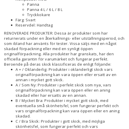
Panna
Panna 4 L / 6 L / 8 L
Tryckkokare
Färg: Svart
Reservdel: Handtag
RENOVERADE PRODUKTER: Dessa är produkter som har
returnerats under en återkallnings- eller utställningsperiod, och
som ibland har använts för tester. Vissa säljs med en något
skadad förpackning eller med en synligt öppen
originalförpackning. Alla produkter har granskats, har den
officiella garantin för varumärket och fungerar perfekt.
Beroende på deras skick klassificeras de enligt följande:
A + / Oklanderlig: Produkter i oklanderligt skick vars
originalförpackning kan vara öppen eller ersatt av en
annan i mycket gott skick.
A / Som Ny: Produkter i perfekt skick som nya, vars
originalförpackning kan vara öppen eller en aning
skadad eller har ersatts av en annan.
B / Mycket Bra: Produkter i mycket gott skick, med
eventuella små skönhetsfel, som fungerar perfekt och
vars originalförpackning kan vara öppen eller en aning
skadad.
C / Bra Skick: Produkter i gott skick, med möjliga
skönhetsfel, som fungerar perfekt och vars