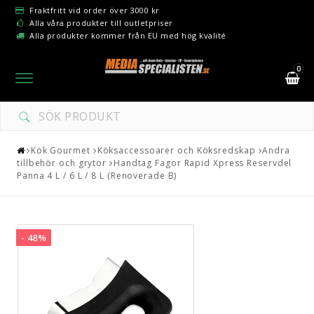
Fraktfritt vid order över 3000 kr
Alla våra produkter till outletpriser
Alla produkter kommer från EU med hög kvalité
0
Toggle
navigation
Kök Gourmet
Köksaccessoarer och Köksredskap
Andra
tillbehör och grytor
Handtag Fagor Rapid Xpress Reservdel
Panna 4 L / 6 L / 8 L (Renoverade B)
- 48%