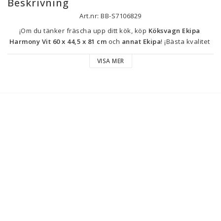
Beskrivning
Art.nr: BB-S7106829
¡Om du tänker fräscha upp ditt kök, köp 
Köksvagn Ekipa 
Harmony Vit 60 x 44,5 x 81 cm
 och 
annat Ekipa
! ¡Bästa kvalitet 
till bästa pris är nu inom räckhåll!
VISA MER
Typ: Kök
Färg: Vit
Egenskaper: Med hjul
Mått ca: 60 x 44,5 x 81 cm