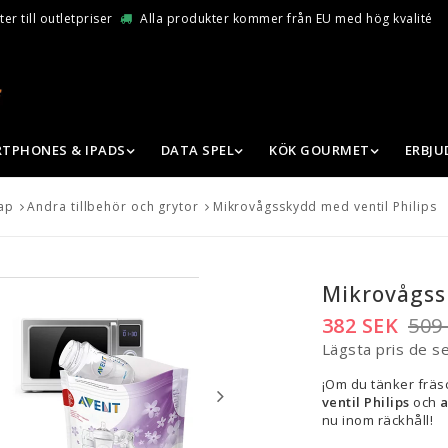
er till outletpriser
Alla produkter kommer från EU med hög kvalité
TPHONES & IPADS
DATA SPEL
KÖK GOURMET
ERBJ
ap
Andra tillbehör och grytor
Mikrovågsskydd med ventil Philips
Mikrovågss
382 SEK
509
Lägsta pris de s
¡Om du tänker fräs
ventil Philips
och
a
nu inom räckhåll!