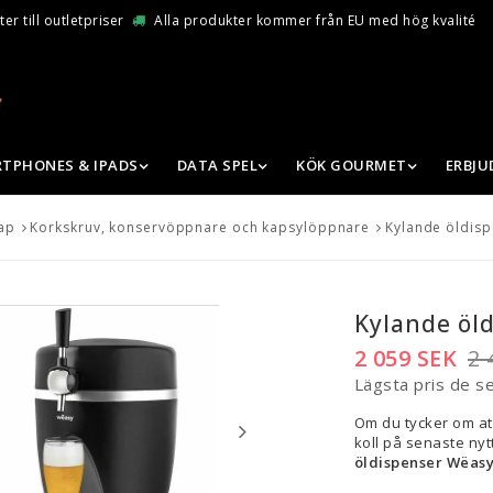
er till outletpriser
Alla produkter kommer från EU med hög kvalité
TPHONES & IPADS
DATA SPEL
KÖK GOURMET
ERBJ
ap
Korkskruv, konservöppnare och kapsylöppnare
Kylande öldisp
Kylande öl
2 059 SEK
2 
Lägsta pris de s
Om du tycker om at
koll på senaste nytt
öldispenser Wëasy