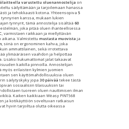
laitteella varustettu oluenannostelija
on
niteltu säilyttämään ja tarjoilemaan hanassa
västi ja tehokkaasti kotona. Yhteensopiva
5
n tynnyrien kanssa, mukaan lukien
jan tynnyrit, tämä annostelija sisältää
60
estelmän, joka pitää oluen ihanteellisessa
C
, varmistaen raikkaan ja miellyttävän
 aikana. Valmistettu
mustasta muovista
ja
m
, siinä on ergonominen kahva, joka
 kuin ammattilainen, sekä irrotettava
erää ylimääräisen vaahdon ja helpottaa
a. Lisäksi liukumattomat jalat takaavat
isuuden kaikilla pinnoilla. Annostelijan
ää myös erilaisten kylmien juomien
entaen sen käyttömahdollisuuksia oluen
rin säilytyskyky jopa
30 päivää
tekee tästä
opivan sosiaalisiin tilaisuuksiin tai
dollistaen tuoreen oluen nauttimisen ilman
ävikkiä. Kaiken kaikkiaan Wëasy PINT568
en ja kotikäyttöön soveltuvan ratkaisun
avat hyvin tarjoiltua olutta oikeassa