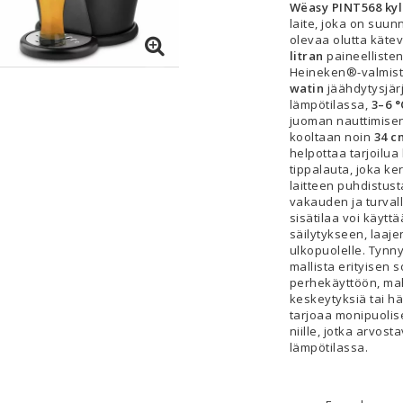
Wëasy PINT568 kylö
laite, joka on suun
olevaa olutta käte
litran
paineelliste
Heineken®-valmista
watin
jäähdytysjärj
lämpötilassa,
3–6 °
juoman nauttimisen
kooltaan noin
34 c
helpottaa tarjoilua
tippalauta, joka k
laitteen puhdistust
vakauden ja turvall
sisätilaa voi käytt
säilytykseen, laaj
ulkopuolelle. Tynny
mallista erityisen s
perhekäyttöön, mah
keskeytyksiä tai h
tarjoaa monipuolis
niille, jotka arvost
lämpötilassa.