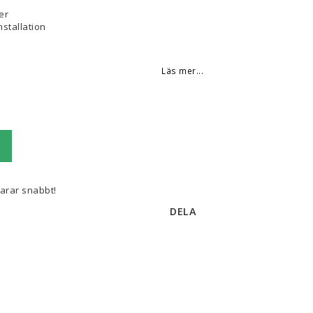
er
nstallation
Läs mer...
varar snabbt!
DELA