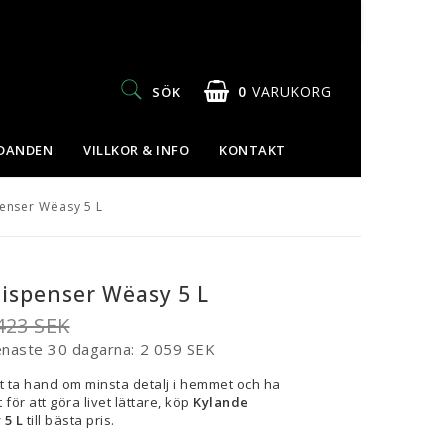
0
VARUKORG
SÖK
UDANDEN
VILLKOR & INFO
KONTAKT
DIN VARUKORG ÄR TOM
enser Wëasy 5 L
dispenser Wëasy 5 L
423 SEK
enaste 30 dagarna
2 059 SEK
t ta hand om minsta detalj i hemmet och ha
 för att göra livet lättare, köp
Kylande
 5 L
till bästa pris.