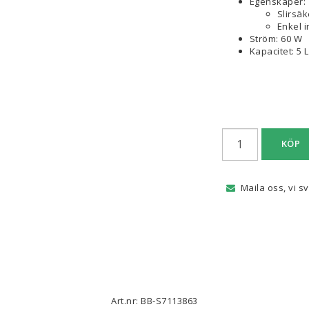
Egenskaper:
Slirsäk
Enkel i
Ström: 60 W
Kapacitet: 5 L
KÖP
Maila oss, vi s
Art.nr: BB-S7113863