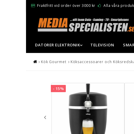
Fraktfritt vid order över 3000 kr
Alla våra produkt
DATORER ELEKTRONIK
TELEVISION
SMAR
Kök Gourmet
Köksaccessoarer och Köksredsk
- 15%