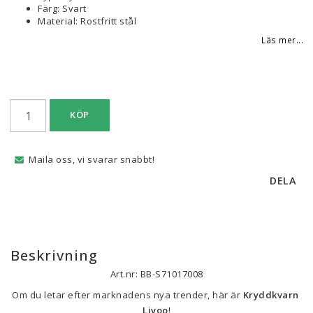
Färg: Svart
Material: Rostfritt stål
Läs mer...
KÖP
Maila oss, vi svarar snabbt!
DELA
Beskrivning
Art.nr: BB-S71017008
Om du letar efter marknadens nya trender, här är 
Kryddkvarn 
Livoo
!