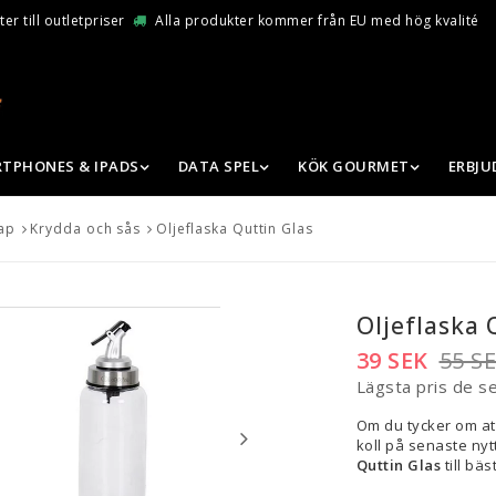
er till outletpriser
Alla produkter kommer från EU med hög kvalité
TPHONES & IPADS
DATA SPEL
KÖK GOURMET
ERBJ
ap
Krydda och sås
Oljeflaska Quttin Glas
Oljeflaska 
39 SEK
55 S
Lägsta pris de s
Om du tycker om at
koll på senaste nytt
Quttin Glas
till bäs