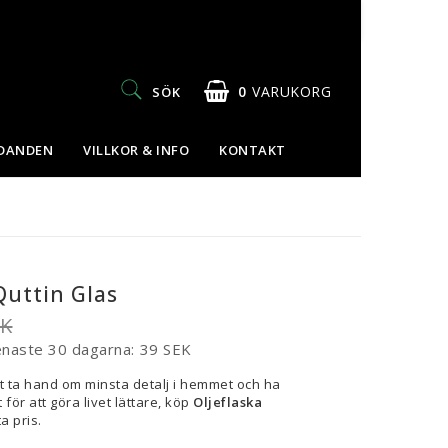
0
VARUKORG
SÖK
UDANDEN
VILLKOR & INFO
KONTAKT
Quttin Glas
EK
enaste 30 dagarna
39 SEK
t ta hand om minsta detalj i hemmet och ha
 för att göra livet lättare, köp
Oljeflaska
ta pris.