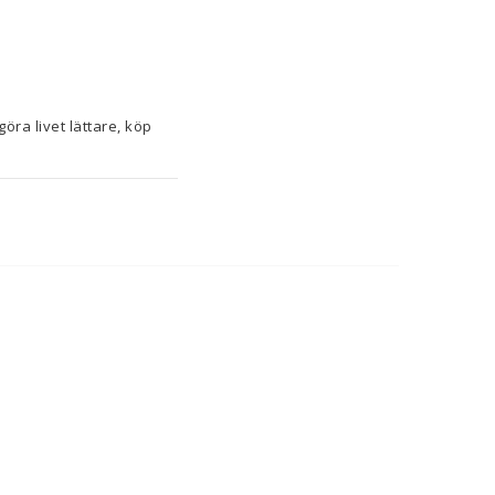
Om du tycker om att ta hand om minsta detalj i hemmet och ha koll på senaste nytt för att göra livet lättare, köp 