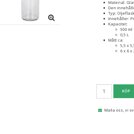
Material: Gla
Den innehåll
Typ: Oljeflas
Innehåller: 
Kapacitet:
500 ml
0,5 L
Mått ca:
5,5 x 5
6 x 6 x
KÖP
Maila oss, vi s