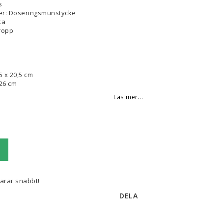
s
er: Doseringsmunstycke
ka
Propp
,5 x 20,5 cm
 26 cm
Läs mer...
varar snabbt!
DELA