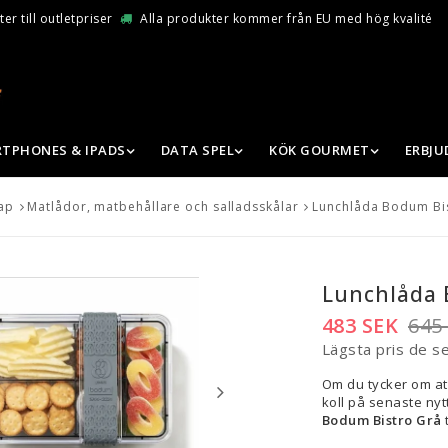
er till outletpriser
Alla produkter kommer från EU med hög kvalité
TPHONES & IPADS
DATA SPEL
KÖK GOURMET
ERBJ
ap
Matlådor, matbehållare och salladsskålar
Lunchlåda Bodum Bi
Lunchlåda 
483 SEK
645
Lägsta pris de s
Om du tycker om at
koll på senaste nytt
Bodum Bistro Grå
t