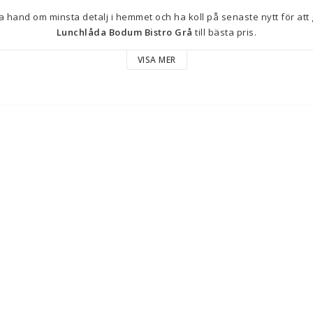
Lunchlåda Bodum Bistro Grå
 till bästa pris.
VISA MER
Innehåller: 
Fack
Bestick
Färg: Grå
Typ: Lunchlåda