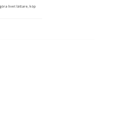
Om du tycker om att ta hand om minsta detalj i hemmet och ha koll på senaste nytt för att göra livet lättare, köp 