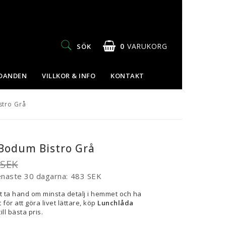
0
VARUKORG
SÖK
UDANDEN
VILLKOR & INFO
KONTAKT
stro Grå
Bodum Bistro Grå
 SEK
enaste 30 dagarna
483 SEK
t ta hand om minsta detalj i hemmet och ha
 för att göra livet lättare, köp
Lunchlåda
ill bästa pris.