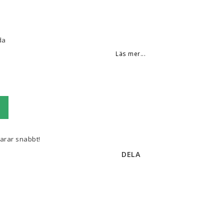
da
Läs mer...
varar snabbt!
DELA