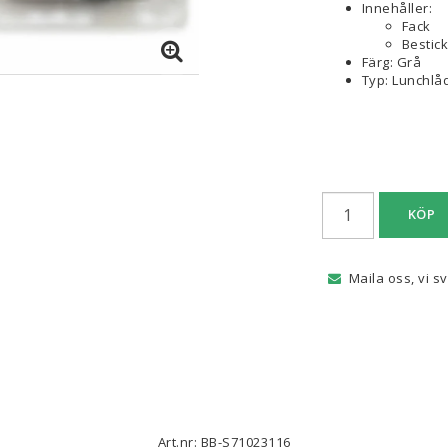
Innehåller:
Fack
Bestick
Färg: Grå
Typ: Lunchlå
KÖP
Maila oss, vi s
Art.nr: BB-S71023116