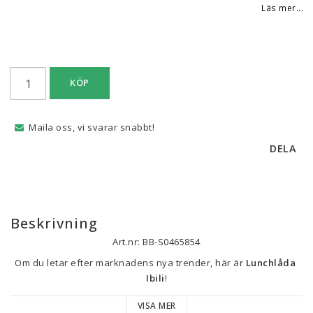
Läs mer...
KÖP
Maila oss, vi svarar snabbt!
DELA
Beskrivning
Art.nr: BB-S0465854
Om du letar efter marknadens nya trender, här är 
Lunchlåda 
Ibili
!
VISA MER
Typ: Lunchlåda