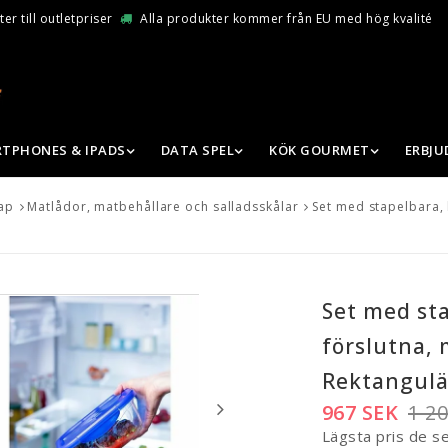
er till outletpriser
Alla produkter kommer från EU med hög kvalité
TPHONES & IPADS
DATA SPEL
KÖK GOURMET
ERBJ
ap
Matlådor, matbehållare och salladsskålar
Set med stapelbara,
Set med st
förslutna, 
Rektangulär
967 SEK
1 2
Lägsta pris de s