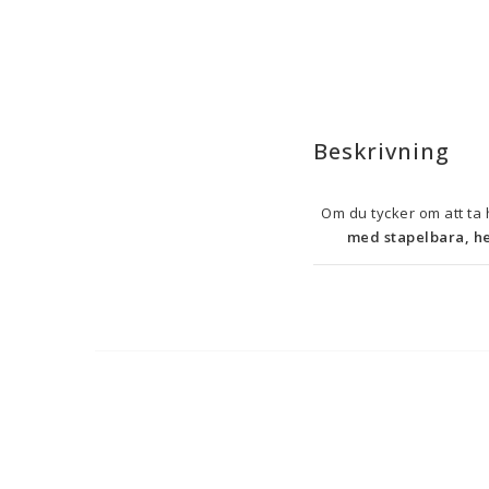
Beskrivning
Om du tycker om att ta h
med stapelbara, he
Cook & Go-köksbehåll
bestående av 
5 delar
motståndskraft, samt är
liter
 och har ett lock me
färskheten – perfekt för a
och kompakta designen 
trevlig och lättiden
diskmaskin, vilket ger 
egenskaper. Cook & Go-