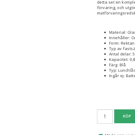
detta set en kompl
förvaring, och utgör
matförvaringsreds
Material: Gla
Innehåller: 
Form: Rektan
Typ av fasts
Antal delar: 
Kapacitet: 0,8
Färg: Blå
Typ: Lunchlå
Ingår ej: Batt
KÖP