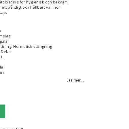
ett lösning för hygienisk och bekväm
 ett pålitligt och hållbart val inom
kap.
s
Omslag
gulär
ättning: Hermetisk stängning
5 Delar
 L
da
eri
Läs mer...