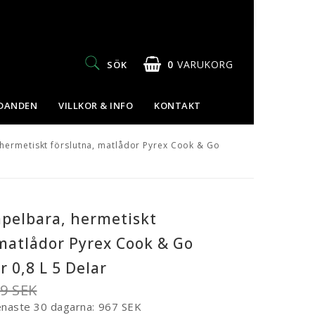
0
VARUKORG
SÖK
UDANDEN
VILLKOR & INFO
KONTAKT
 hermetiskt förslutna, matlådor Pyrex Cook & Go
apelbara, hermetiskt
matlådor Pyrex Cook & Go
 0,8 L 5 Delar
09 SEK
enaste 30 dagarna
967 SEK