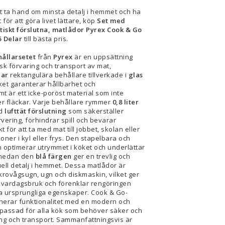
t ta hand om minsta detalj i hemmet och ha
 för att göra livet lättare, köp
Set med
tiskt förslutna, matlådor Pyrex Cook & Go
5 Delar
till bästa pris.
ållarsetet
från
Pyrex
är en uppsättning
sk förvaring och transport av mat,
lar
rektangulära behållare tillverkade i
glas
ilket garanterar hållbarhet och
t är ett icke-poröst material som inte
er fläckar. Varje behållare rymmer
0,8 liter
ed
lufttät förslutning
som säkerställer
ering, förhindrar spill och bevarar
 för att ta med mat till jobbet, skolan eller
ioner i kyl eller frys. Den stapelbara och
optimerar utrymmet i köket och underlättar
 medan den
blå färgen
ger en trevlig och
suell detalj i hemmet. Dessa matlådor är
rovågsugn, ugn och diskmaskin, vilket ger
i vardagsbruk och förenklar rengöringen
ina ursprungliga egenskaper. Cook & Go-
nerar funktionalitet med en modern och
anpassad för alla kök som behöver säker och
ing och transport. Sammanfattningsvis är