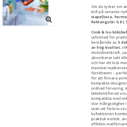
Om du tycker om at
koll på senaste nytt
stapelbara, herme
Rektangulär 0,8 L 
Cook & Go-köksbeh
utformad för prakti
bestående av
5 de
av hög kvalitet
, v
motståndskraft, sam
absorberar lukt ell
och har ett lock m
maximal matkonserv
färskheten – perfekt
för att förvara port
kompakta designen 
ordnad förvaring,
lättidentifierad vi
kompatibla med mik
stor mångsidighet 
utan att förlora s
kollektionen kombi
praktisk estetik, 
effektiv matförvar