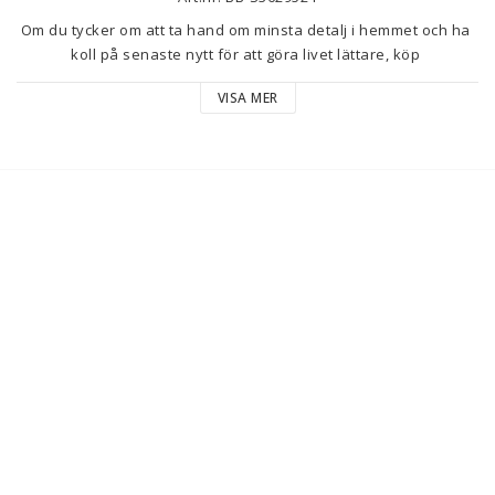
Om du tycker om att ta hand om minsta detalj i hemmet och ha 
koll på senaste nytt för att göra livet lättare, köp 
Flerfunktionellt rivjärn Kinvara (12 antal)
 till bästa pris.
VISA MER
Typ: Kök
Material: Stål
Antal: 12 antal