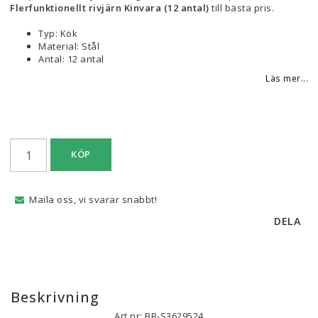
Flerfunktionellt rivjärn Kinvara (12 antal)
till bästa pris.
Typ: Kök
Material: Stål
Antal: 12 antal
Läs mer...
KÖP
Maila oss, vi svarar snabbt!
DELA
Beskrivning
Art.nr: BB-S3629524