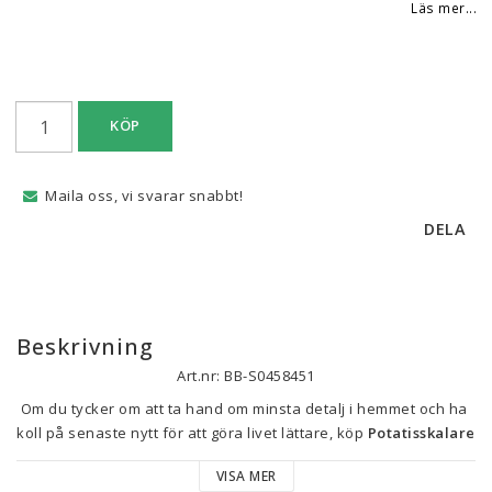
Läs mer...
KÖP
Maila oss, vi svarar snabbt!
DELA
Beskrivning
Art.nr: BB-S0458451
Om du tycker om att ta hand om minsta detalj i hemmet och ha 
koll på senaste nytt för att göra livet lättare, köp 
Potatisskalare 
BRA Juliana A195016 Orange Rostfritt stål
 till bästa pris.
VISA MER