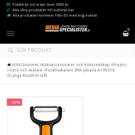
Fraktfritt vid order över 3000 kr
Alla våra produkter till outletpriser
Alla produkter kommer från EU med hög kvalité
0
Toggle
navigation
Kök Gourmet
Köksaccessoarer och Köksredskap
Rivjärn,
rivare och skalare
Potatisskalare BRA Juliana A195016
Orange Rostfritt stål
- 30%