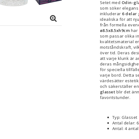
Setet med
Odin-gl
som söker elegans o
inkluderar
6 delar
idealiska för att nju
från formella even
ø8.5x8.5xh9cm
har 
som passar olika in
kvalitetsmaterial e
motståndskraft, vil
över tid. Deras des
att varje klunk är 
deras mångsidighet 
för speciella tillfäl
varje bord. Detta se
värdesätter esteti
och säkerställer 
glasset
blir det änn
favoritstunder.
Typ: Glasset
Antal delar: 
Antal: 4 antal