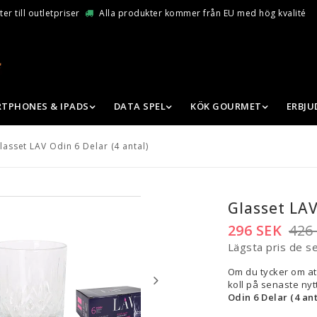
er till outletpriser
Alla produkter kommer från EU med hög kvalité
TPHONES & IPADS
DATA SPEL
KÖK GOURMET
ERBJ
lasset LAV Odin 6 Delar (4 antal)
Glasset LAV
296 SEK
426
Lägsta pris de s
Om du tycker om at
koll på senaste nytt
Odin 6 Delar (4 ant