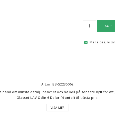
KÖP
Maila oss, vi s
Art.nr: BB-S2235062
Glasset LAV Odin 6 Delar (4 antal)
 till bästa pris.
VISA MER
rån 
LAV
 är det perfekta valet för dem som söker elegans och funktiona
glas, var och en med en kapacitet på 
330cc
, idealiska för att njuta av