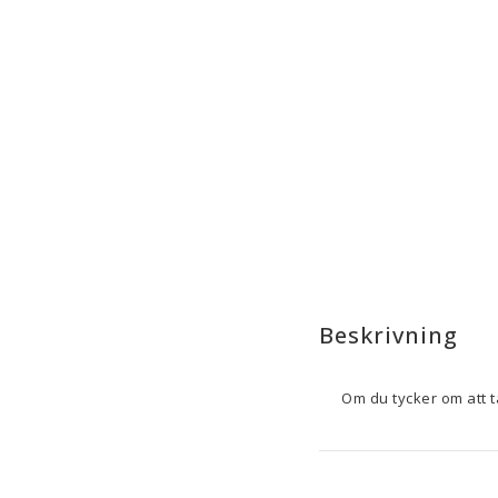
Beskrivning
Setet med 
Odin-glas
 f
set inkluderar 
6 delar
 