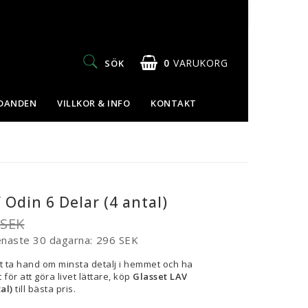
0
VARUKORG
SÖK
UDANDEN
VILLKOR & INFO
KONTAKT
 Odin 6 Delar (4 antal)
 SEK
enaste 30 dagarna
296 SEK
t ta hand om minsta detalj i hemmet och ha
 för att göra livet lättare, köp
Glasset LAV
al)
till bästa pris.