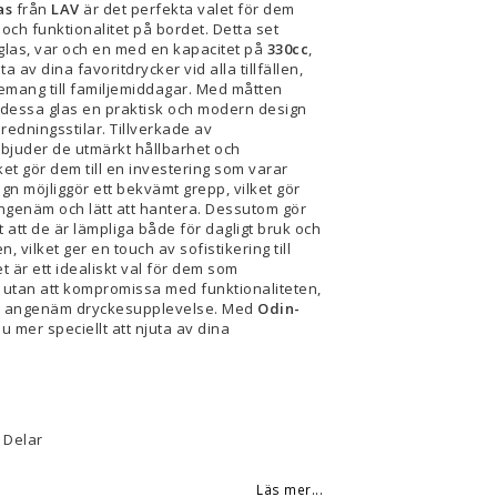
as
från
LAV
är det perfekta valet för dem
ch funktionalitet på bordet. Detta set
glas, var och en med en kapacitet på
330cc
,
ta av dina favoritdrycker vid alla tillfällen,
emang till familjemiddagar. Med måtten
dessa glas en praktisk och modern design
redningsstilar. Tillverkade av
rbjuder de utmärkt hållbarhet och
ket gör dem till en investering som varar
ign möjliggör ett bekvämt grepp, vilket gör
angenäm och lätt att hantera. Dessutom gör
att de är lämpliga både för dagligt bruk och
len, vilket ger en touch av sofistikering till
t är ett idealiskt val för dem som
k utan att kompromissa med funktionaliteten,
en angenäm dryckesupplevelse. Med
Odin-
u mer speciellt att njuta av dina
6 Delar
Läs mer...