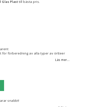
 Glas Plast
till bästa pris.
a
arent
 för förberedning av alla typer av örtteer
Läs mer...
varar snabbt!