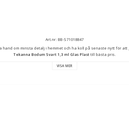
Art.nr: BB-S71018847
Tekanna Bodum Svart 1,3 ml Glas Plast
 till bästa pris.
VISA MER
Färg: Svart
Kapacitet: 
1,3 ml
1,3 L
Typ: Tekanna
Material: 
Glas
Plast
Egenskaper: 
Transparent