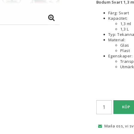
Bodum Svart 1,3 ml
Färg: Svart
Kapacitet:
1,3 ml
1,3 L
Typ: Tekann
Material:
Glas
Plast
Egenskaper:
Transp
Utmärkt
KÖP
Maila oss, vi s