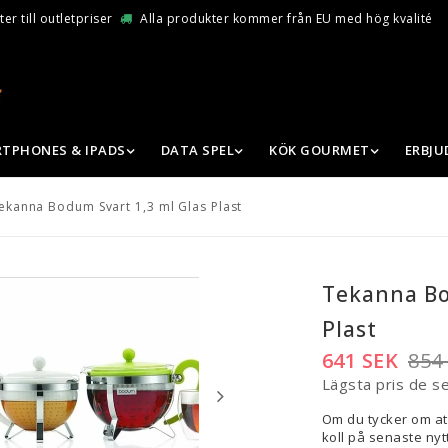
er till outletpriser
Alla produkter kommer från EU med hög kvalité
TPHONES & IPADS
DATA SPEL
KÖK GOURMET
ERBJ
ekanna Bodum Svart 1,3 ml Glas Plast
Tekanna Bo
Plast
641 SEK
854
Lägsta pris de s
Om du tycker om at
koll på senaste nytt