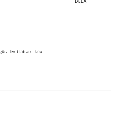
DELA
Om du tycker om att ta hand om minsta detalj i hemmet och ha koll på senaste nytt för att göra livet lättare, köp 