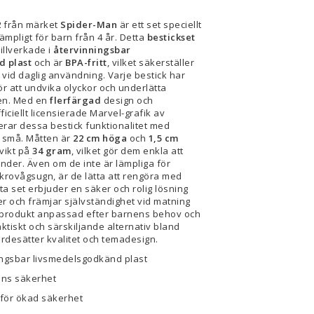
2
från märket
Spider-Man
är ett set speciellt
lämpligt för barn från 4 år. Detta
bestickset
illverkade i
återvinningsbar
d plast
och är
BPA-fritt
, vilket säkerställer
vid daglig användning. Varje bestick har
ör att undvika olyckor och underlätta
nen. Med en
flerfärgad
design och
ciellt licensierade Marvel-grafik av
ar dessa bestick funktionalitet med
 de små. Måtten är
22 cm höga
och
1,5 cm
 vikt på
34 gram
, vilket gör dem enkla att
nder. Även om de inte är lämpliga för
krovågsugn, är de lätta att rengöra med
tta set erbjuder en säker och rolig lösning
r och främjar självständighet vid matning
 produkt anpassad efter barnens behov och
aktiskt och särskiljande alternativ bland
rdesätter kvalitet och temadesign.
ningsbar livsmedelsgodkänd plast
nens säkerhet
för ökad säkerhet