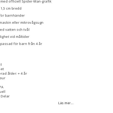
 med officiell Spider-Man-grafik
x 1,5 cm bredd
t för barnhänder
skmaskin eller mikrovågsugn
ed vatten och tvål
dighet vid måltider
npassad för barn från 4 år
st
set
d ålder: + 4 år
lour
PA
uell
2 Delar
Läs mer...