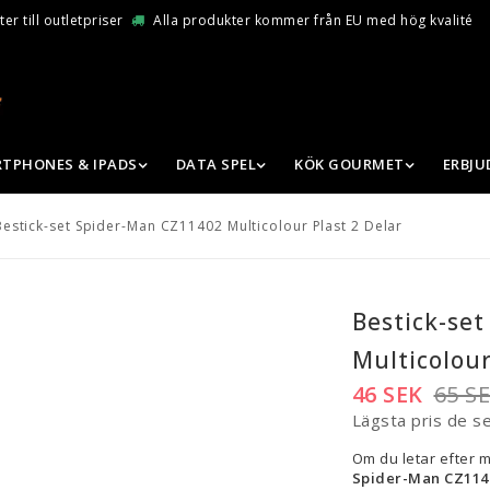
er till outletpriser
Alla produkter kommer från EU med hög kvalité
TPHONES & IPADS
DATA SPEL
KÖK GOURMET
ERBJ
Bestick-set Spider-Man CZ11402 Multicolour Plast 2 Delar
Bestick-se
Multicolour
46 SEK
65 S
Lägsta pris de s
Om du letar efter 
Spider-Man CZ1140