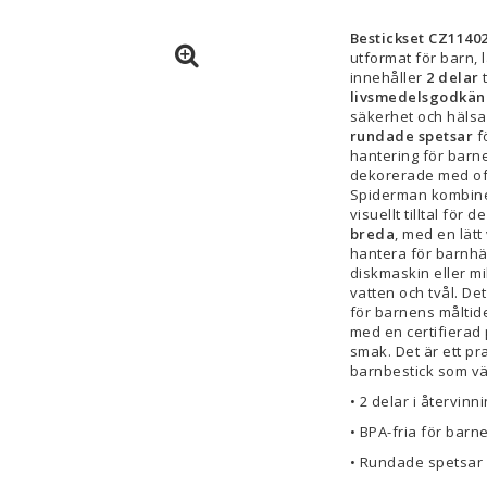
Bestickset CZ1140
utformat för barn, 
innehåller
2 delar
t
livsmedelsgodkän
säkerhet och hälsa 
rundade spetsar
f
hantering för bar
dekorerade med offi
Spiderman kombiner
visuellt tilltal för
breda
, med en lätt
hantera för barnhä
diskmaskin eller mi
vatten och tvål. De
för barnens måltide
med en certifierad
smak. Det är ett pr
barnbestick som vä
• 2 delar i återvin
• BPA-fria för bar
• Rundade spetsar 