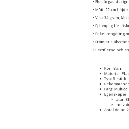
• Flerfärgad design
• Mått: 22 cm höjd 
• Vikt: 34 gram, lät
• Ej lämplig för di
• Enkel rengöring m
• Främjar självstän
• Certifierad och a
Kön: Barn
Material: Pla
Typ: Bestick-
Rekommendera
Färg: Multico
Egenskaper:
Utan B
Individ
Antal delar: 