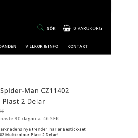
0
VARUKORG
SÖK
UDANDEN
VILLKOR & INFO
KONTAKT
t Spider-Man CZ11402
 Plast 2 Delar
EK
enaste 30 dagarna
46 SEK
marknadens nya trender, här är
Bestick-set
2 Multicolour Plast 2 Delar
!