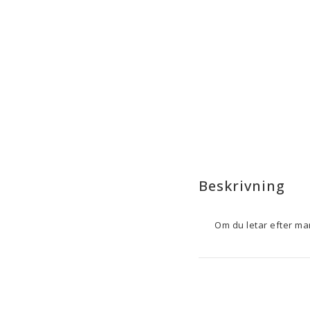
Beskrivning
Om du letar efter ma
Bestickset CZ11402
 fr
bestickset
 innehålle
säkerställer säkerhet oc
underlätta hantering fö