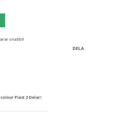
varar snabbt!
DELA
colour Plast 2 Delar
!
 är ett set speciellt utformat för barn, lämpligt för barn från 4 år. Detta 
h är 
BPA-fritt
, vilket 
r att undvika olyckor och 
censierade Marvel-grafik 