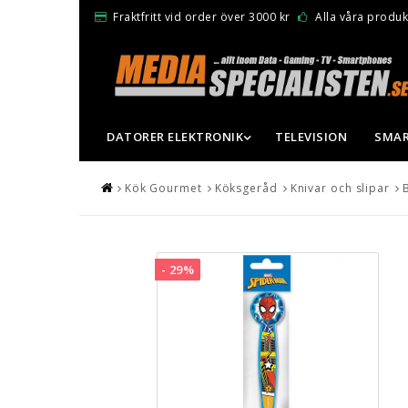
Fraktfritt vid order över 3000 kr
Alla våra produkt
DATORER ELEKTRONIK
TELEVISION
SMAR
Kök Gourmet
Köksgeråd
Knivar och slipar
- 29%