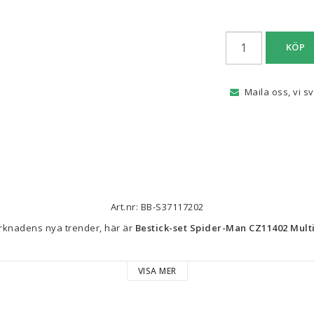
KÖP
Maila oss, vi s
Art.nr: BB-S37117202
rknadens nya trender, här är 
Bestick-set Spider-Man CZ11402 Multi
ån märket 
Spider-Man
VISA MER
r 
2 delar
 tillverkade i 
återvinningsbar livsmedelsgodkänd plast
 oc
h hälsa vid daglig användning. Varje bestick har 
rundade spetsar
 fö
r barnen. Med en 
flerfärgad
 design och dekorerade med officiellt li