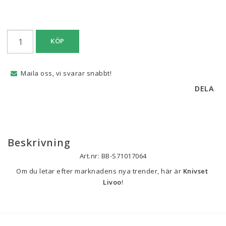
KÖP
Maila oss, vi svarar snabbt!
DELA
Beskrivning
Art.nr: BB-S71017064
Om du letar efter marknadens nya trender, här är 
Knivset 
Livoo
!