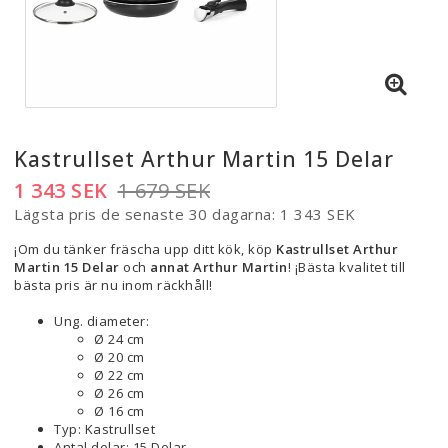
Kastrullset Arthur Martin 15 Delar
1 343 SEK
1 679 SEK
Lägsta pris de senaste 30 dagarna
1 343 SEK
¡Om du tänker fräscha upp ditt kök, köp
Kastrullset Arthur
Martin 15 Delar
och
annat Arthur Martin
! ¡Bästa kvalitet till
bästa pris är nu inom räckhåll!
Ung. diameter:
Ø 24 cm
Ø 20 cm
Ø 22 cm
Ø 26 cm
Ø 16 cm
Typ: Kastrullset
Antal delar: 15 Delar