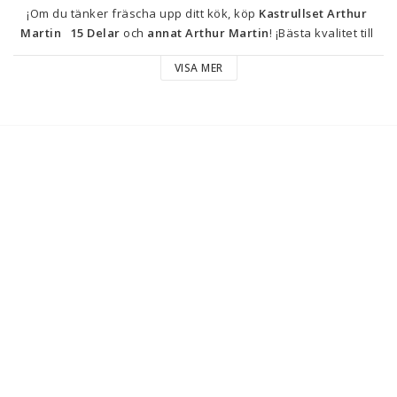
¡Om du tänker fräscha upp ditt kök, köp 
Kastrullset Arthur 
Martin   15 Delar
 och 
annat Arthur Martin
! ¡Bästa kvalitet till 
bästa pris är nu inom räckhåll!
VISA MER
Ung. diameter: 
Ø 24 cm
Ø 20 cm
Ø 22 cm
Ø 26 cm
Ø 16 cm
Typ: Kastrullset
Antal delar: 15 Delar
Färg: Svart
Material: 
Metall
Aluminium