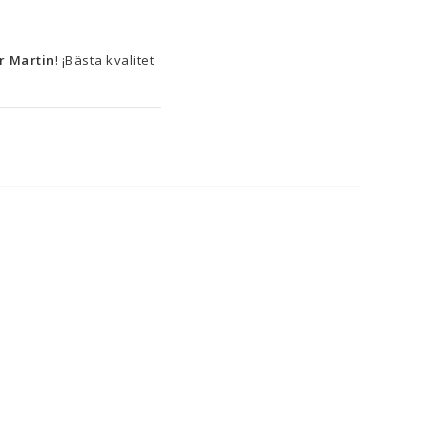
r Martin
! ¡Bästa kvalitet 
l)