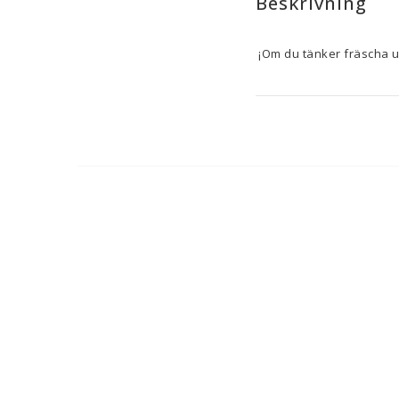
Beskrivning
¡Om du tänker fräscha up