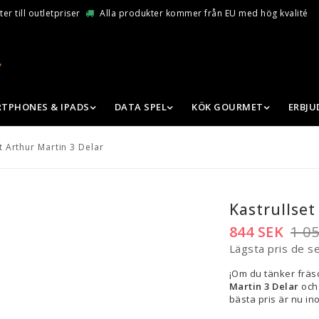
er till outletpriser
Alla produkter kommer från EU med hög kvalité
TPHONES & IPADS
DATA SPEL
KÖK GOURMET
ERBJ
t Arthur Martin 3 Delar
Kastrullset
844 SEK
1 0
Lägsta pris de s
¡Om du tänker fräs
Martin 3 Delar
oc
bästa pris är nu in