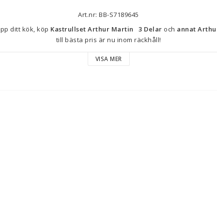
Art.nr: BB-S7189645
p ditt kök, köp 
Kastrullset Arthur Martin   3 Delar
 och 
annat Arthu
till bästa pris är nu inom räckhåll!
VISA MER
Typ: Kastrullset
Material: Rostfritt stål
Egenskaper: 
Passar alla spistyper (el, gas, keramik eller induktionshäl
Avtagbart handtag
Antal delar: 3 Delar