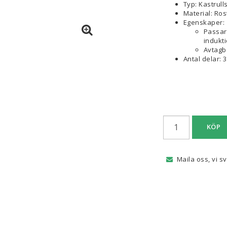
Typ: Kastrull
Material: Rost
Egenskaper:
Passar 
indukti
Avtagb
Antal delar: 
KÖP
Maila oss, vi s