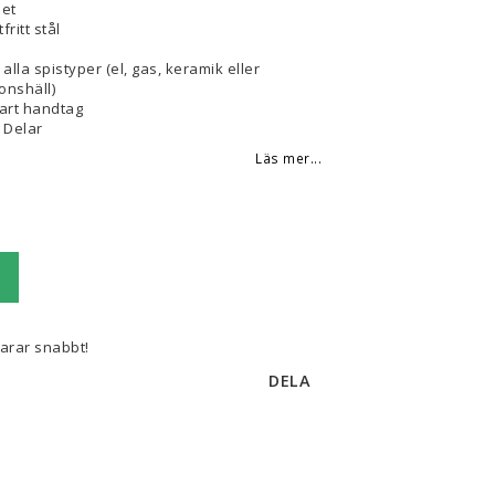
set
fritt stål
alla spistyper (el, gas, keramik eller
onshäll)
art handtag
3 Delar
Läs mer...
varar snabbt!
DELA