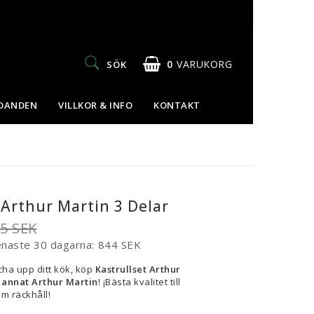
0
VARUKORG
SÖK
UDANDEN
VILLKOR & INFO
KONTAKT
 Arthur Martin 3 Delar
55 SEK
enaste 30 dagarna
844 SEK
cha upp ditt kök, köp
Kastrullset Arthur
h
annat Arthur Martin
! ¡Bästa kvalitet till
om räckhåll!