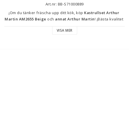
Art.nr: BB-S71000889
¡Om du tänker fräscha upp ditt kök, köp 
Kastrullset Arthur 
Martin AM2655 Beige
 och 
annat Arthur Martin
! ¡Bästa kvalitet 
till bästa pris är nu inom räckhåll!
VISA MER
Typ: Kastrullset
Färg: Beige
Egenskaper: Passar alla spistyper (el, gas, keramik eller 
induktionshäll)