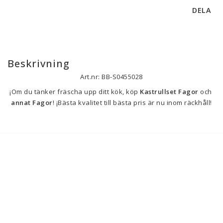
DELA
Beskrivning
Art.nr: BB-S0455028
¡Om du tänker fräscha upp ditt kök, köp 
Kastrullset Fagor
 och 
annat Fagor
! ¡Bästa kvalitet till bästa pris är nu inom räckhåll!