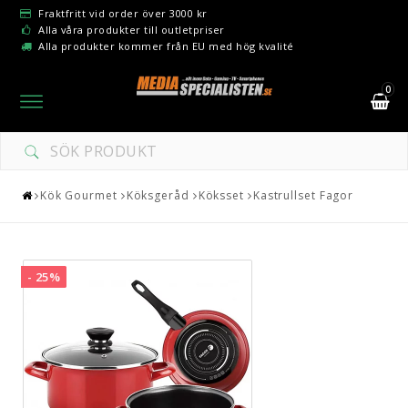
Fraktfritt vid order över 3000 kr
Alla våra produkter till outletpriser
Alla produkter kommer från EU med hög kvalité
0
Toggle
navigation
Kök Gourmet
Köksgeråd
Köksset
Kastrullset Fagor
- 25%