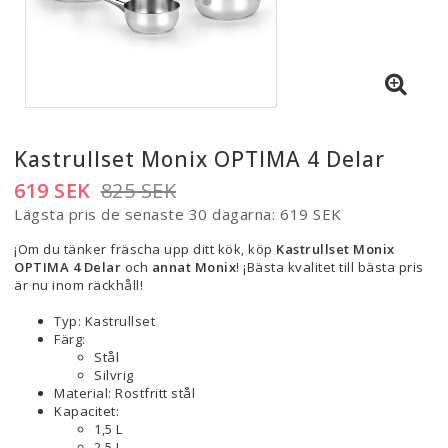
Kastrullset Monix OPTIMA 4 Delar
619 SEK
825 SEK
Lägsta pris de senaste 30 dagarna
619 SEK
¡Om du tänker fräscha upp ditt kök, köp
Kastrullset Monix
OPTIMA 4 Delar
och
annat Monix
! ¡Bästa kvalitet till bästa pris
är nu inom räckhåll!
Typ: Kastrullset
Färg:
Stål
Silvrig
Material: Rostfritt stål
Kapacitet:
1,5 L
2,5 L