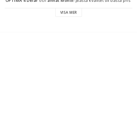
OPTIMA 4 Delar
 och 
annat Monix
! ¡Bästa kvalitet till bästa pris 
är nu inom räckhåll!
VISA MER
Typ: Kastrullset
Färg: 
Stål
Silvrig
Material: Rostfritt stål
Kapacitet: 
1,5 L
2,5 L
4 L
Antal delar: 4 Delar