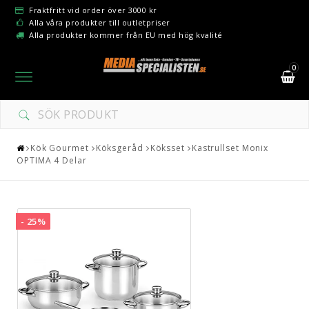
Fraktfritt vid order över 3000 kr
Alla våra produkter till outletpriser
Alla produkter kommer från EU med hög kvalité
0
Toggle
navigation
Kök Gourmet
Köksgeråd
Köksset
Kastrullset Monix
OPTIMA 4 Delar
- 25%