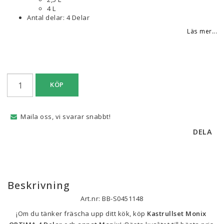
4 L
Antal delar: 4 Delar
Läs mer...
KÖP
Maila oss, vi svarar snabbt!
DELA
Beskrivning
Art.nr: BB-S0451148
¡Om du tänker fräscha upp ditt kök, köp 
Kastrullset Monix 