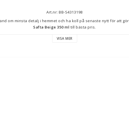
Art.nr: BB-S4313198
nd om minsta detalj i hemmet och ha koll på senaste nytt för att göra 
Safta Beige 350 ml
 till bästa pris.
VISA MER
en
 från märket Safta kombinerar funktionalitet och design i en prakt
ar den ett 
ergonomiskt handtag
 som underlättar hantering, perfekt 
en rymmer 
350 ml
, en standardstorlek som rymmer en lagom mängd kaf
ra för stor. Produkten levereras i en kartongförpackning och utmärks
 och varm ton som passar olika stilar och miljöer. Muggens ungefärlig
antera och förvara på små ytor. Trots att textila material som 
polyeste
 dessa avse andra kompletterande delar eller förpackning, medan mugg
ehåller sportelement inom skolkategori, lämplig för ungdomar eller 
 med casual stil. Dessutom garanterar tillverkningen i Kina en standa
l produktion med moderna kvalitetskontroller. Sammanfattningsvis är
kilt avsett för dagligt bruk både hemma och i skolan, med en effektiv 
estetik och material.