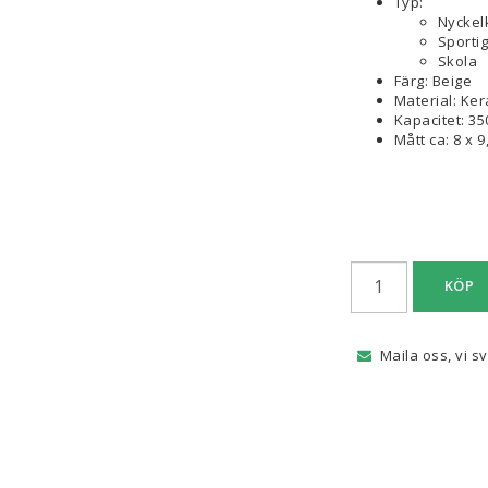
Typ:
Nyckel
Sportig
Skola
Färg: Beige
Material: Ke
Kapacitet: 35
Mått ca: 8 x 9
KÖP
Maila oss, vi s