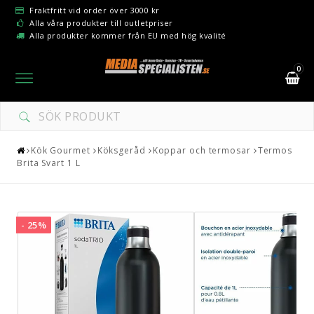
Fraktfritt vid order över 3000 kr
Alla våra produkter till outletpriser
Alla produkter kommer från EU med hög kvalité
0
Toggle
navigation
Kök Gourmet
Köksgeråd
Koppar och termosar
Termos
Brita Svart 1 L
- 25%