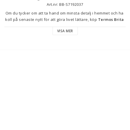
Art.nr: BB-S7192037
Om du tycker om att ta hand om minsta detalj i hemmet och ha 
koll på senaste nytt för att göra livet lättare, köp 
Termos Brita 
Svart 1 L
 till bästa pris.
VISA MER
Typ: 
Termos
Termoflaskan
Färg: Svart
Kapacitet: 1 L
Material: Rostfritt stål