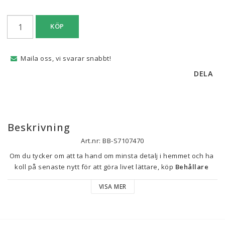
KÖP
Maila oss, vi svarar snabbt!
DELA
Beskrivning
Art.nr: BB-S7107470
Om du tycker om att ta hand om minsta detalj i hemmet och ha 
koll på senaste nytt för att göra livet lättare, köp 
Behållare 
Baumalu 207014 3 L Ø 26 cm
 till bästa pris.
VISA MER
Ung. diameter: Ø 26 cm
Kapacitet: 3 L