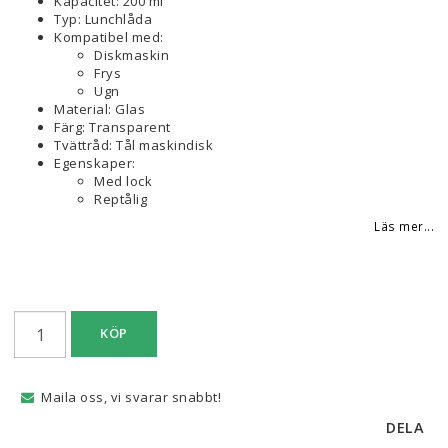
Kapacitet: 200 ml
Typ: Lunchlåda
Kompatibel med:
Diskmaskin
Frys
Ugn
Material: Glas
Färg: Transparent
Tvättråd: Tål maskindisk
Egenskaper:
Med lock
Reptålig
Läs mer...
KÖP
Maila oss, vi svarar snabbt!
DELA