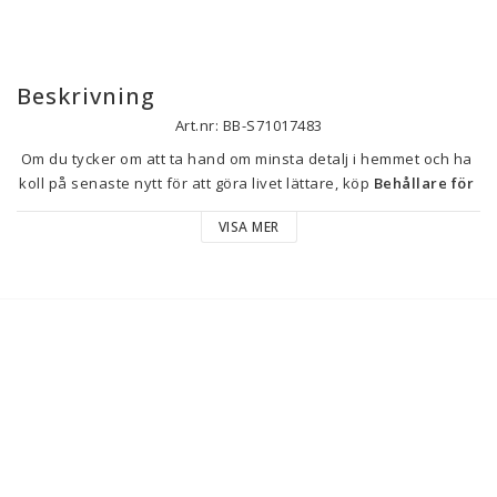
Beskrivning
Art.nr: BB-S71017483
Om du tycker om att ta hand om minsta detalj i hemmet och ha 
koll på senaste nytt för att göra livet lättare, köp 
Behållare för 
matkonservering Pyrex
 till bästa pris.
VISA MER
Kapacitet: 200 ml
Typ: Lunchlåda
Kompatibel med: 
Diskmaskin
Frys
Ugn
Material: Glas
Färg: Transparent
Tvättråd: Tål maskindisk
Egenskaper: 