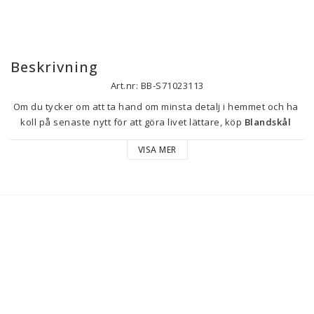
Beskrivning
Art.nr: BB-S71023113
Om du tycker om att ta hand om minsta detalj i hemmet och ha 
koll på senaste nytt för att göra livet lättare, köp 
Blandskål 
Bodum Topee Grön 3 L 4,9 L 2 antal
 till bästa pris.
VISA MER
Innehåller: Omslag
Material: Silikon
Typ: Salladsskål
Antal: 2 antal
Kapacitet: 
3 L
4,9 L
Färg: Grön
Antal delar: 2 Delar
Form: Rund