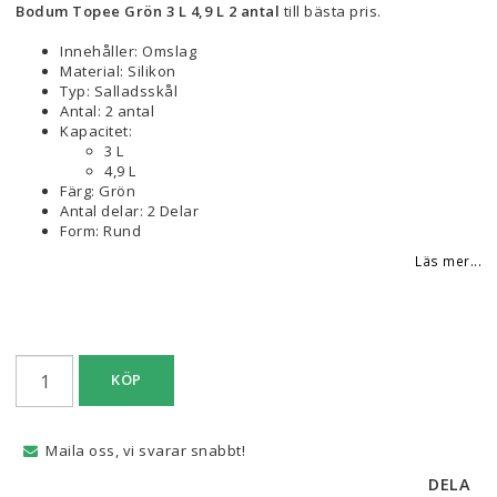
Bodum Topee Grön 3 L 4,9 L 2 antal
till bästa pris.
Innehåller: Omslag
Material: Silikon
Typ: Salladsskål
Antal: 2 antal
Kapacitet:
3 L
4,9 L
Färg: Grön
Antal delar: 2 Delar
Form: Rund
Läs mer...
KÖP
Maila oss, vi svarar snabbt!
DELA