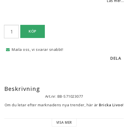
Läs mer...
KÖP
Maila oss, vi svarar snabbt!
DELA
Beskrivning
Art.nr: BB-S71023077
Om du letar efter marknadens nya trender, här är 
Bricka Livoo
!
Typ: Bricka
VISA MER