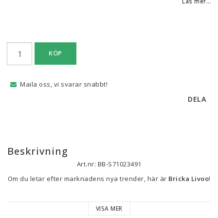
Läs mer...
KÖP
Maila oss, vi svarar snabbt!
DELA
Beskrivning
Art.nr: BB-S71023491
Om du letar efter marknadens nya trender, här är 
Bricka Livoo
!
Typ: Bricka
VISA MER