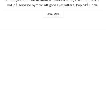
koll på senaste nytt för att göra livet lättare, köp 
Skål Inde 
Touriñan Vit Porslin
 till bästa pris.
VISA MER
Färg: Vit
Material: Porslin
Design: Löv av en växt
Typ: Skål