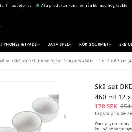
er till outletpriser
Alla produkter kommer från EU med hög kvalité
TPHONES & IPADS
DATA SPEL
KÖK GOURMET
ERBJ
källor
Skålset DKD Home Decor Stengods 460 ml 12 x 12 x 6,5 cm (4 
Skålset DK
460 ml 12 x
178 SEK
254
Lägsta pris de s
Om du tycker om at
koll på senaste nytt