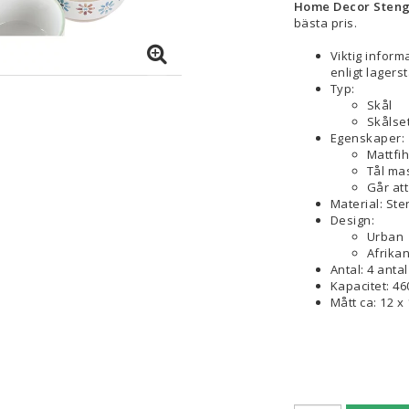
Home Decor Stengod
bästa pris.
Viktig infor
enligt lagers
Typ:
Skål
Skålse
Egenskaper:
Mattfih
Tål ma
Går at
Material: St
Design:
Urban
Afrika
Antal: 4 antal
Kapacitet: 46
Mått ca: 12 x 