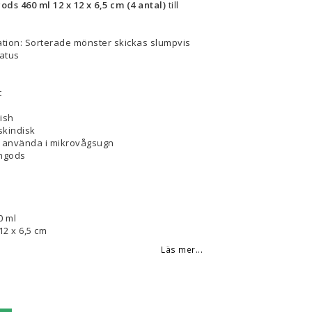
s 460 ml 12 x 12 x 6,5 cm (4 antal)
till
mation: Sorterade mönster skickas slumpvis
tatus
t
ish
skindisk
t använda i mikrovågsugn
engods
n
0 ml
12 x 6,5 cm
Läs mer...