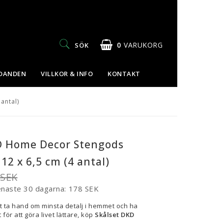
0
VARUKORG
SÖK
UDANDEN
VILLKOR & INFO
KONTAKT
antal)
D Home Decor Stengods
 12 x 6,5 cm (4 antal)
 SEK
enaste 30 dagarna
178 SEK
t ta hand om minsta detalj i hemmet och ha
 för att göra livet lättare, köp
Skålset DKD