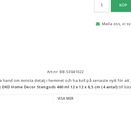
KÖP
Maila oss, vi s
Art.nr: BB-S3041022
t DKD Home Decor Stengods 460 ml 12 x 12 x 6,5 cm (4 antal)
 till bä
VISA MER
Viktig information: Sorterade mönster skickas slumpvis enligt lager
Typ: 
Skål
Skålset
Egenskaper: 