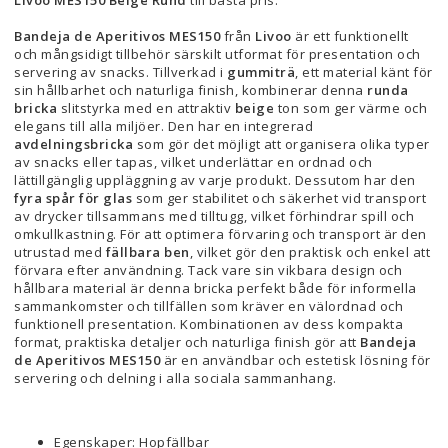
Livoo MES150 Beige Rund
till bästa pris.
Bandeja de Aperitivos MES150
från
Livoo
är ett funktionellt
och mångsidigt tillbehör särskilt utformat för presentation och
servering av snacks. Tillverkad i
gummiträ
, ett material känt för
sin hållbarhet och naturliga finish, kombinerar denna
runda
bricka
slitstyrka med en attraktiv
beige
ton som ger värme och
elegans till alla miljöer. Den har en integrerad
avdelningsbricka
som gör det möjligt att organisera olika typer
av snacks eller tapas, vilket underlättar en ordnad och
lättillgänglig uppläggning av varje produkt. Dessutom har den
fyra spår för glas
som ger stabilitet och säkerhet vid transport
av drycker tillsammans med tilltugg, vilket förhindrar spill och
omkullkastning. För att optimera förvaring och transport är den
utrustad med
fällbara ben
, vilket gör den praktisk och enkel att
förvara efter användning. Tack vare sin vikbara design och
hållbara material är denna bricka perfekt både för informella
sammankomster och tillfällen som kräver en välordnad och
funktionell presentation. Kombinationen av dess kompakta
format, praktiska detaljer och naturliga finish gör att
Bandeja
de Aperitivos MES150
är en användbar och estetisk lösning för
servering och delning i alla sociala sammanhang.
Egenskaper: Hopfällbar