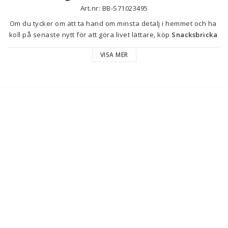
Art.nr: BB-S71023495
Om du tycker om att ta hand om minsta detalj i hemmet och ha 
koll på senaste nytt för att göra livet lättare, köp 
Snacksbricka 
Livoo MES150 Beige Rund
 till bästa pris.
VISA MER
Bandeja de Aperitivos MES150
 från 
Livoo
 är ett funktionellt 
och mångsidigt tillbehör särskilt utformat för presentation och 
servering av snacks. Tillverkad i 
gummiträ
, ett material känt 
för sin hållbarhet och naturliga finish, kombinerar denna 
runda 
bricka
 slitstyrka med en attraktiv 
beige
 ton som ger värme och 
elegans till alla miljöer. Den har en integrerad 
avdelningsbricka
 som gör det möjligt att organisera olika typer 
av snacks eller tapas, vilket underlättar en ordnad och 
lättillgänglig uppläggning av varje produkt. Dessutom har den 
fyra spår för glas
 som ger stabilitet och säkerhet vid transport 
av drycker tillsammans med tilltugg, vilket förhindrar spill och 
omkullkastning. För att optimera förvaring och transport är den 
utrustad med 
fällbara ben
, vilket gör den praktisk och enkel att 
förvara efter användning. Tack vare sin vikbara design och 
hållbara material är denna bricka perfekt både för informella 