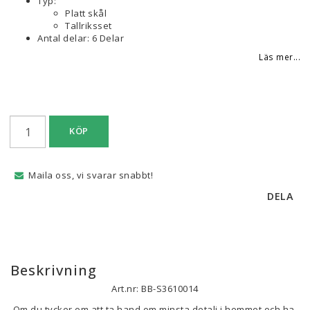
Typ:
Platt skål
Tallriksset
Antal delar: 6 Delar
Läs mer...
KÖP
Maila oss, vi svarar snabbt!
DELA
Beskrivning
Art.nr: BB-S3610014
Om du tycker om att ta hand om minsta detalj i hemmet och ha 