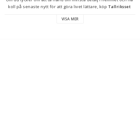
koll på senaste nytt för att göra livet lättare, köp 
Tallriksset 
Kinvara 81870
 till bästa pris.
VISA MER
Typ: 
Platt skål
Tallriksset
Antal delar: 6 Delar