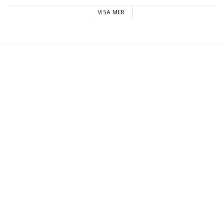
74136 36CM Ø 36 cm
 till bästa pris.
VISA MER
Egenskaper: Non-stick
Ung. diameter: Ø 36 cm