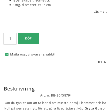
Egenskaper: Non-stick
Ung. diameter: Ø 36 cm
Läs mer...
KÖP
Maila oss, vi svarar snabbt!
DELA
Beskrivning
Art.nr: BB-S0458794
Om du tycker om att ta hand om minsta detalj i hemmet och ha 
koll på senaste nytt för att göra livet lättare, köp 
Gryta Guison 