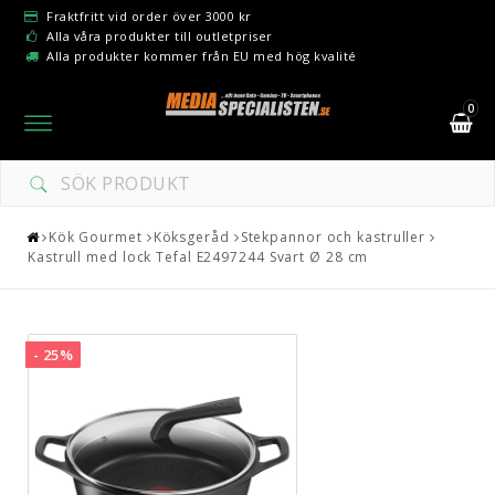
Fraktfritt vid order över 3000 kr
Alla våra produkter till outletpriser
Alla produkter kommer från EU med hög kvalité
0
Toggle
navigation
Kök Gourmet
Köksgeråd
Stekpannor och kastruller
Kastrull med lock Tefal E2497244 Svart Ø 28 cm
- 25%