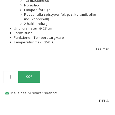
Tål maskindisk
Non-stick
Lämpad för ugn
Passar alla spistyper (el, gas, keramik eller
induktionshäll)
2 hakhandtag
Ung. diameter: Ø 28 cm
Form: Rund
Funktioner: Temperaturgivare
Temperatur max.: 250 ºC
Läs mer...
KÖP
Maila oss, vi svarar snabbt!
DELA