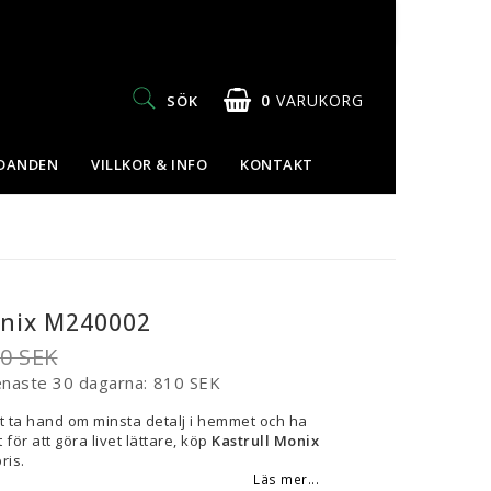
0
VARUKORG
SÖK
UDANDEN
VILLKOR & INFO
KONTAKT
onix M240002
80 SEK
enaste 30 dagarna
810 SEK
t ta hand om minsta detalj i hemmet och ha
 för att göra livet lättare, köp
Kastrull Monix
ris.
Läs mer...