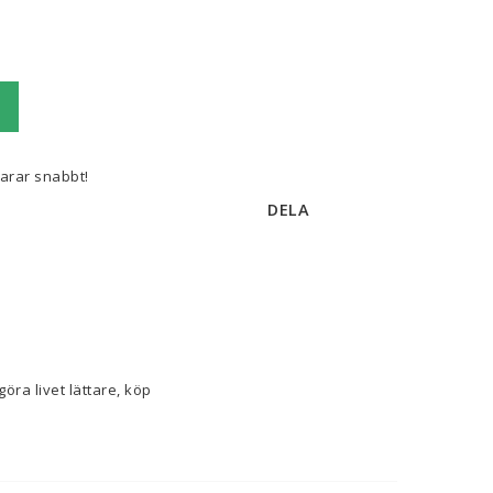
varar snabbt!
DELA
Om du tycker om att ta hand om minsta detalj i hemmet och ha koll på senaste nytt för att göra livet lättare, köp 