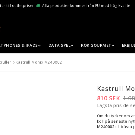
er till outletpriser
Alla produkter kommer från EU med hög kvalité
TPHONES & IPADS
DATA SPEL
KÖK GOURMET
ERBJ
ruller
Kastrull Monix M240002
Kastrull M
810 SEK
1 0
Lägsta pris de s
Om du tycker om at
koll på senaste nytt
M240002
till bästa p