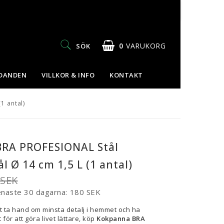
0
VARUKORG
SÖK
UDANDEN
VILLKOR & INFO
KONTAKT
1 antal)
RA PROFESIONAL Stål
ål Ø 14 cm 1,5 L (1 antal)
 SEK
enaste 30 dagarna
180 SEK
t ta hand om minsta detalj i hemmet och ha
 för att göra livet lättare, köp
Kokpanna BRA