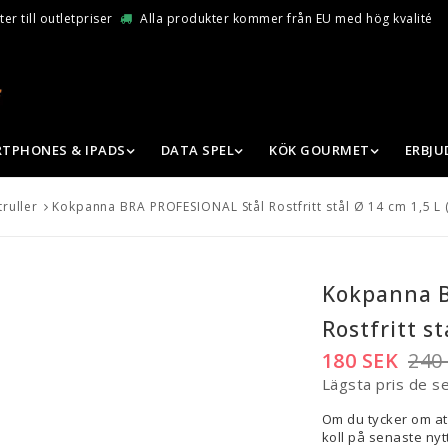
er till outletpriser
Alla produkter kommer från EU med hög kvalité
TPHONES & IPADS
DATA SPEL
KÖK GOURMET
ERBJ
ruller
Kokpanna BRA PROFESIONAL Stål Rostfritt stål Ø 14 cm 1,5 L (
Kokpanna B
Rostfritt st
180 SEK
240
Lägsta pris de s
Om du tycker om at
koll på senaste nytt