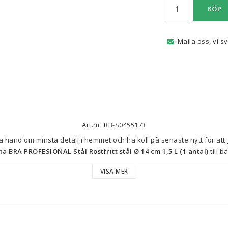
KÖP
Maila oss, vi s
Art.nr: BB-S0455173
a BRA PROFESIONAL Stål Rostfritt stål Ø 14 cm 1,5 L (1 antal)
 till b
VISA MER
Färg: 
Stål
Grå
Silvrig
Material: Rostfritt stål