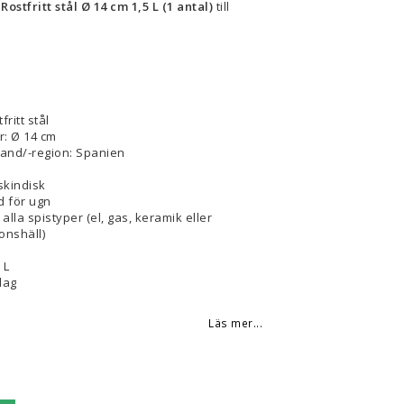
stfritt stål Ø 14 cm 1,5 L (1 antal)
till
fritt stål
r: Ø 14 cm
land/-region: Spanien
skindisk
 för ugn
alla spistyper (el, gas, keramik eller
onshäll)
 L
lag
Läs mer...