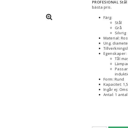
PROFESIONAL Stål Ro
bästa pris.
Färg:
Stål
Grå
Silvrig
Material: Rost
Ung. diamete
Tillverknings
Egenskaper:
Tål ma
Lämpad
Passar 
indukti
Form: Rund
Kapacitet: 1,5
Ingår ej: Oms
Antal: 1 antal