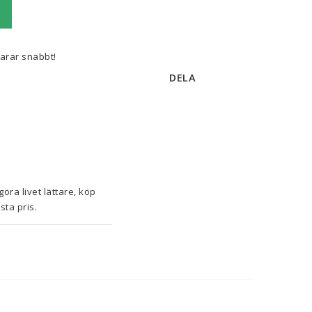
varar snabbt!
DELA
Om du tycker om att ta hand om minsta detalj i hemmet och ha koll på senaste nytt för att göra livet lättare, köp 
ästa pris.