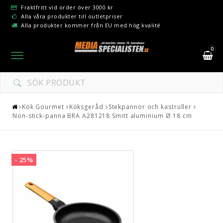
Fraktfritt vid order över 3000 kr
Alla våra produkter till outletpriser
Alla produkter kommer från EU med hög kvalité
0
Toggle
navigation
DIN VARUKORG ÄR TOM
Kök Gourmet
Köksgeråd
Stekpannor och kastruller
Non-stick-panna BRA A281218 Smitt aluminium Ø 18 cm
- 25%