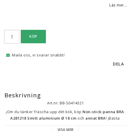
Läs mer...
KÖP
Maila oss, vi svarar snabbt!
DELA
Beskrivning
Art.nr: BB-S0414321
¡Om du tänker fräscha upp ditt kök, köp 
Non-stick-panna BRA 
A281218 Smitt aluminium Ø 18 cm
 och 
annat BRA
! ¡Bästa 
kvalitet till bästa pris är nu inom räckhåll!
VISA MER