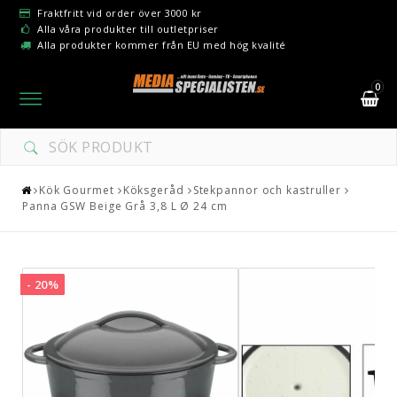
Fraktfritt vid order över 3000 kr
Alla våra produkter till outletpriser
Alla produkter kommer från EU med hög kvalité
0
Toggle
navigation
Kök Gourmet
Köksgeråd
Stekpannor och kastruller
Panna GSW Beige Grå 3,8 L Ø 24 cm
- 20%