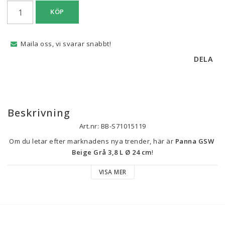
KÖP
Maila oss, vi svarar snabbt!
DELA
Beskrivning
Art.nr: BB-S71015119
Om du letar efter marknadens nya trender, här är 
Panna GSW 
Beige Grå 3,8 L Ø 24 cm
!
VISA MER
Grytan från märket 
GSW
 har en robust konstruktion i 
massivt 
gjutjärn
, ett material känt för sin utmärkta värmehållning och 
jämna värmefördelning, vilket främjar en jämn tillagning av 
maten. Med en 
ungefärlig diameter på 24 cm
 är denna gryta i 
en idealisk storlek för att laga både grytor och andra rätter som 