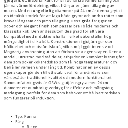
gjutjärn
, ett material känt för sin utmärkta värmehållning och
jämna värmefördelning, vilket främjar en jämn tillagning av
maten. Med en
ungefärlig diameter på 24 cm
är denna gryta i
en idealisk storlek för att laga både grytor och andra rätter som
kräver långsam och jämn tillagning. Dess
gråa
färg ger en
sober och elegant finish som passar bra i både moderna och
klassiska kök. Den är dessutom designad för att vara
kompatibel med
induktionshällar
, vilket säkerställer hög
mångsidighet i olika kök. Konstruktionen i gjutjärn ger stor
hållbarhet och motståndskraft, vilket möjliggör intensiv och
långvarig användning utan att förlora sina egenskaper. Denna
modell, utrustad med två delar, erbjuder en komplett lösning för
dem som söker köksredskap som tål höga temperaturer och
behåller värmen under lång tid. Kombinationen av dessa
egenskaper gör den till ett stabilt val för användare som
värdesätter traditionell kvalitet och modern funktionalitet.
Sammanfattningsvis är GSW:s gjutjärnsgryta med 24 cm
diameter ett oumbärligt verktyg för effektiv och mångsidig
matlagning, perfekt för dem som behöver ett hållbart redskap
som fungerar på induktion.
Typ: Panna
Färg:
Beige