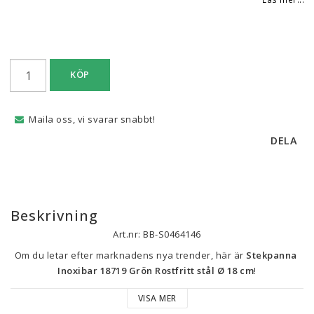
KÖP
Maila oss, vi svarar snabbt!
DELA
Beskrivning
Art.nr: BB-S0464146
Om du letar efter marknadens nya trender, här är 
Stekpanna 
Inoxibar 18719 Grön Rostfritt stål Ø 18 cm
!
VISA MER
Färg: Grön