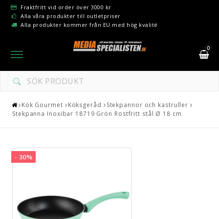
Fraktfritt vid order över 3000 kr
Alla våra produkter till outletpriser
Alla produkter kommer från EU med hög kvalité
0
Toggle
navigation
Kök Gourmet
Köksgeråd
Stekpannor och kastruller
Stekpanna Inoxibar 18719 Grön Rostfritt stål Ø 18 cm
- 30%