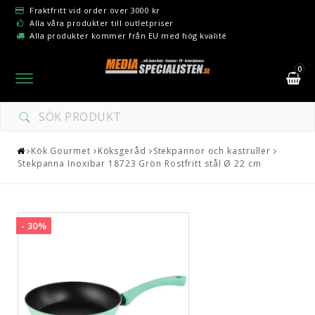
Fraktfritt vid order över 3000 kr
Alla våra produkter till outletpriser
Alla produkter kommer från EU med hög kvalité
0
Toggle
navigation
Kök Gourmet
Köksgeråd
Stekpannor och kastruller
Stekpanna Inoxibar 18723 Grön Rostfritt stål Ø 22 cm
- 30%