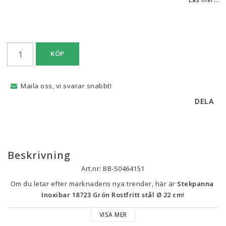
KÖP
Maila oss, vi svarar snabbt!
DELA
Beskrivning
Art.nr: BB-S0464151
Om du letar efter marknadens nya trender, här är 
Stekpanna 
Inoxibar 18723 Grön Rostfritt stål Ø 22 cm
!
VISA MER
Färg: Grön