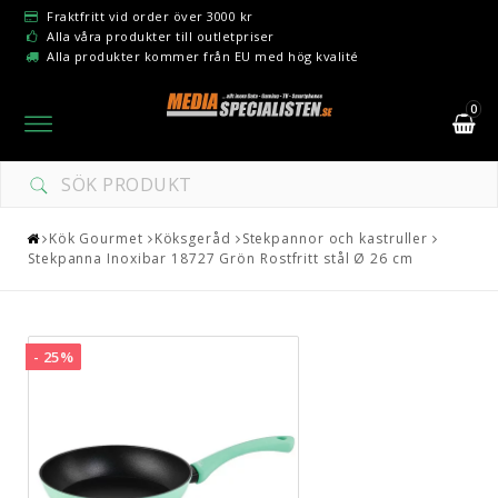
Fraktfritt vid order över 3000 kr
Alla våra produkter till outletpriser
Alla produkter kommer från EU med hög kvalité
0
Toggle
navigation
Kök Gourmet
Köksgeråd
Stekpannor och kastruller
Stekpanna Inoxibar 18727 Grön Rostfritt stål Ø 26 cm
- 25%