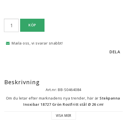
KÖP
Maila oss, vi svarar snabbt!
DELA
Beskrivning
Art.nr: BB-S0464084
Om du letar efter marknadens nya trender, här är 
Stekpanna 
Inoxibar 18727 Grön Rostfritt stål Ø 26 cm
!
VISA MER
Färg: Grön
Material: Rostfritt stål