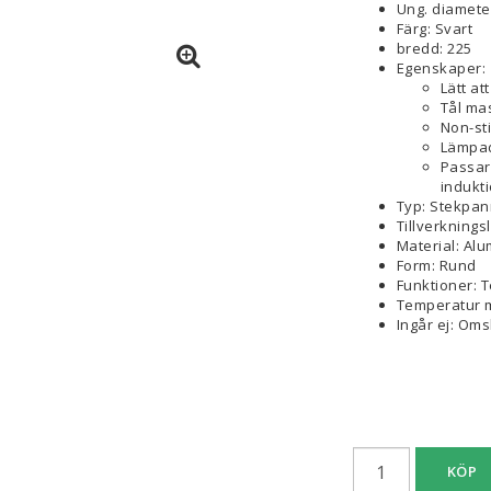
Ung. diamete
Färg: Svart
bredd: 225
Egenskaper:
Lätt at
Tål ma
Non-st
Lämpad
Passar 
indukti
Typ: Stekpa
Tillverknings
Material: Al
Form: Rund
Funktioner: 
Temperatur m
Ingår ej: Oms
KÖP