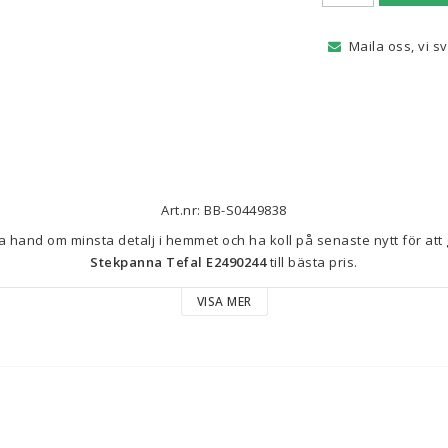
Maila oss, vi s
Art.nr: BB-S0449838
Stekpanna Tefal E2490244
 till bästa pris.
VISA MER
Ung. diameter: Ø 20 cm
Färg: Svart
bredd: 225
Egenskaper: 
Lätt att rengöra
Tål maskindisk
Non-stick