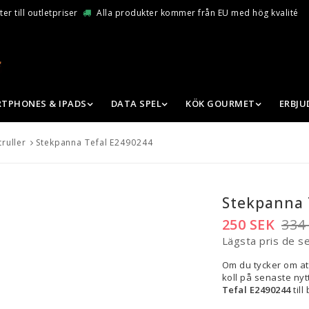
er till outletpriser
Alla produkter kommer från EU med hög kvalité
TPHONES & IPADS
DATA SPEL
KÖK GOURMET
ERBJ
ruller
Stekpanna Tefal E2490244
Stekpanna 
250 SEK
334
Lägsta pris de s
Om du tycker om at
koll på senaste nytt
Tefal E2490244
till