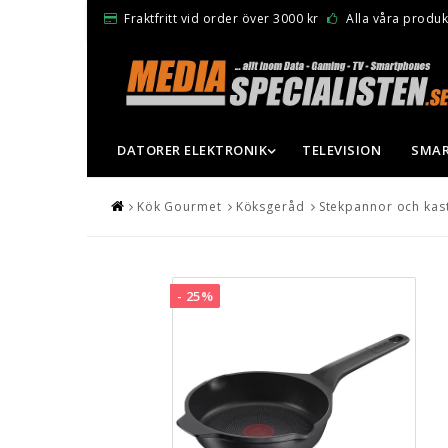
Fraktfritt vid order över 3000 kr
Alla våra produkt
DATORER ELEKTRONIK
TELEVISION
SMAR
Kök Gourmet
Köksgeråd
Stekpannor och kast
- 25%