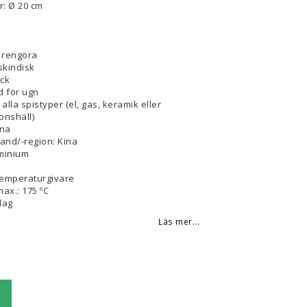
r: Ø 20 cm
t rengöra
skindisk
ick
 för ugn
alla spistyper (el, gas, keramik eller
onshäll)
nna
land/-region: Kina
uminium
Temperaturgivare
ax.: 175 ºC
lag
Läs mer...