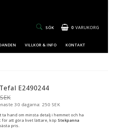
0
VARUKORG
SÖK
UDANDEN
VILLKOR & INFO
KONTAKT
Tefal E2490244
 SEK
enaste 30 dagarna
250 SEK
t ta hand om minsta detalj i hemmet och ha
 för att göra livet lättare, köp
Stekpanna
 bästa pris.