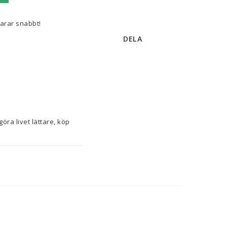
varar snabbt!
DELA
Om du tycker om att ta hand om minsta detalj i hemmet och ha koll på senaste nytt för att göra livet lättare, köp 