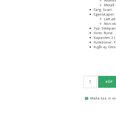
Alumin
Metall
Färg: Svart
Egenskaper:
Lätt at
Non-st
Typ: Stekpa
Form: Rund
Kapacitet: 2 L
Funktioner: 
Ingår ej: Oms
KÖP
Maila oss, vi s