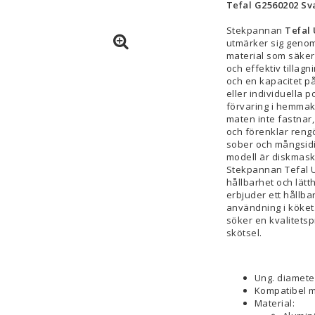
Tefal G2560202 Sv
Stekpannan
Tefal
utmärker sig genom 
material som säker
och effektiv tillag
och en kapacitet p
eller individuella p
förvaring i hemma
maten inte fastnar,
och förenklar reng
sober och mångsidi
modell är diskmask
Stekpannan Tefal 
hållbarhet och lätt
erbjuder ett hållba
användning i köket.
söker en kvalitets
skötsel.
Ung. diamete
Kompatibel m
Material: