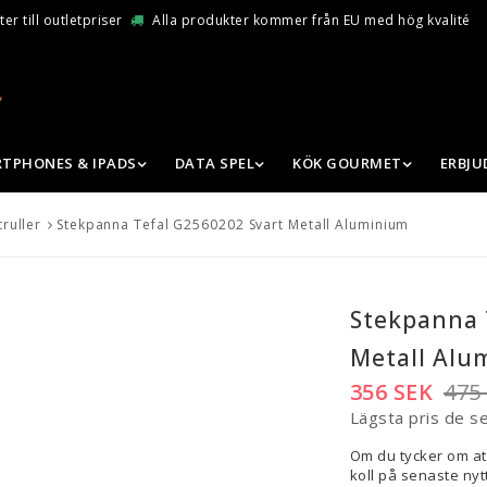
er till outletpriser
Alla produkter kommer från EU med hög kvalité
TPHONES & IPADS
DATA SPEL
KÖK GOURMET
ERBJ
ruller
Stekpanna Tefal G2560202 Svart Metall Aluminium
Stekpanna 
Metall Alu
356 SEK
475
Lägsta pris de s
Om du tycker om at
koll på senaste nytt