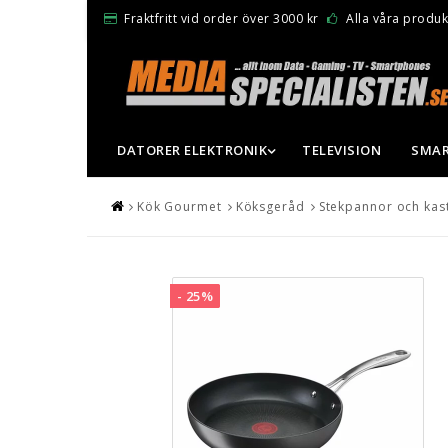
Fraktfritt vid order över 3000 kr
Alla våra produkt
DATORER ELEKTRONIK
TELEVISION
SMAR
Kök Gourmet
Köksgeråd
Stekpannor och kast
- 25%