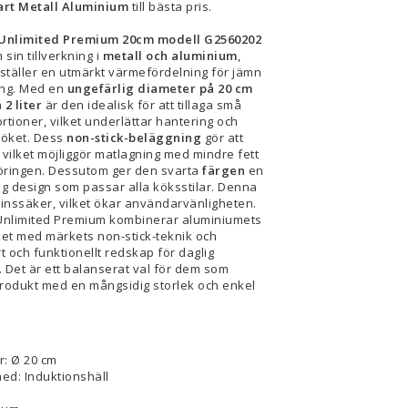
art Metall Aluminium
till bästa pris.
 Unlimited Premium 20cm modell G2560202
sin tillverkning i
metall och aluminium
,
ställer en utmärkt värmefördelning för jämn
ning. Med en
ungefärlig diameter på 20 cm
å
2 liter
är den idealisk för att tillaga små
ortioner, vilket underlättar hantering och
köket. Dess
non-stick-beläggning
gör att
 vilket möjliggör matlagning med mindre fett
öringen. Dessutom ger den svarta
färgen
en
g design som passar alla köksstilar. Denna
inssäker, vilket ökar användarvänligheten.
Unlimited Premium kombinerar aluminiumets
het med märkets non-stick-teknik och
rt och funktionellt redskap för daglig
 Det är ett balanserat val för dem som
produkt med en mångsidig storlek och enkel
r: Ø 20 cm
ed: Induktionshäll