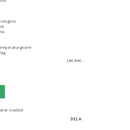
ium
t rengöra
ick
nna
Temperaturgivare
lag
Läs mer...
varar snabbt!
DELA