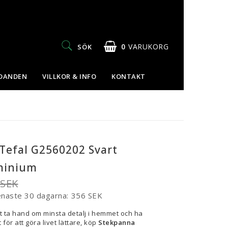
0
VARUKORG
SÖK
UDANDEN
VILLKOR & INFO
KONTAKT
Tefal G2560202 Svart
minium
 SEK
enaste 30 dagarna
356 SEK
t ta hand om minsta detalj i hemmet och ha
 för att göra livet lättare, köp
Stekpanna