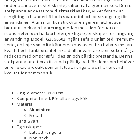
underlättar även estetisk integration i alla typer av kök. Denna
stekpanna är dessutom
diskmaskinsäker
, vilket förenklar
rengöring och underhåll och sparar tid och ansträngning för
användaren. Aluminiumkonstruktionen ger en lätthet som
bidrar till bekväm hantering, medan metallen förstärker
robustheten och hållbarheten, viktiga egenskaper för långvarig
användning. Modell G2560602 ingår i Tefals Unlimited Premium-
serie, en linje som ofta kännetecknas av en bra balans mellan
kvalitet och funktionalitet, riktad till användare som söker tåliga
redskap med omsorgsfull design och pålitlig prestanda. Denna
stekpanna är ett praktiskt och pålitligt val för dem som behöver
en effektiv produkt som är lätt att rengöra och har erkänd
kvalitet för hemmabruk.
Ung. diameter: Ø 28 cm
Kompatibel med: För alla slags kök
Material:
Aluminium
Metall
Färg: Svart
Egenskaper:
Lätt att rengöra
Non-stick