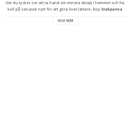
Om du tycker om att ta hand om minsta detalj i hemmet och ha 
koll på senaste nytt för att göra livet lättare, köp 
Stekpanna 
Tefal G2560602 Ø 28 cm
 till bästa pris.
VISA MER
Stekpannan 
Tefal Unlimited Premium modell G2560602
 är ett 
köksredskap utformat för att erbjuda optimal och hållbar 
matlagning, tillverkad i 
aluminium och metall
, material som 
säkerställer jämn värmefördelning och utmärkt slitstyrka vid 
daglig användning. Med en 
ungefärlig diameter på 28 cm
 har 
den en mångsidig storlek som passar de flesta hemmarätter, 
från wokade grönsaker till lättare friteringar. Dess yta i 
svart 
och grått
 ger inte bara en sober och modern design utan 
underlättar även estetisk integration i alla typer av kök. Denna 
stekpanna är dessutom 
diskmaskinsäker
, vilket förenklar 
rengöring och underhåll och sparar tid och ansträngning för 
användaren. Aluminiumkonstruktionen ger en lätthet som 
bidrar till bekväm hantering, medan metallen förstärker 
robustheten och hållbarheten, viktiga egenskaper för långvarig 
användning. Modell G2560602 ingår i Tefals Unlimited Premium-
serie, en linje som ofta kännetecknas av en bra balans mellan 