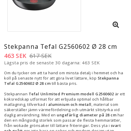
Stekpanna Tefal G2560602 Ø 28 cm
463 SEK
617 SEK
Lägsta pris de senaste 30 dagarna
463 SEK
Om du tycker om att ta hand om minsta detalj i hemmet och ha
koll på senaste nytt för att göra livet lättare, köp
Stekpanna
Tefal G2560602 Ø 28 cm
till bästa pris.
Stekpannan
Tefal Unlimited Premium modell G2560602
är ett
köksredskap utformat för att erbjuda optimal och hållbar
matlagning, tillverkad i
aluminium och metall
, material som
säkerställer jämn värmefördelning och utmärkt slitstyrka vid
daglig användning. Med en
ungefärlig diameter på 28 cm
har
den en mångsidig storlek som passar de flesta hemmarätter,
från wokade grönsaker till lättare friteringar. Dess yta i
svart
och grått
ger inte bara en sober och modern design utan