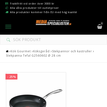
Fraktfritt vid order över 3000 kr
Alla våra produkter till outletpriser
Alla produkter kommer från EU med hög kvalité
0
Toggle
navigation
Kök Gourmet
Köksgeråd
Stekpannor och kastruller
Stekpanna Tefal G2560602 Ø 28 cm
- 25%