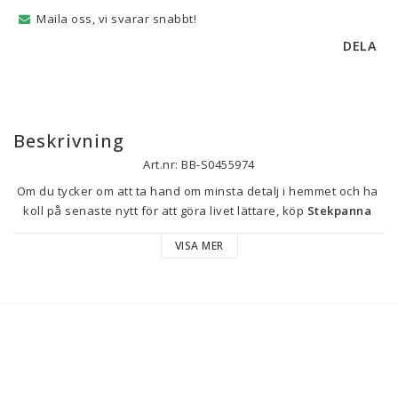
Maila oss, vi svarar snabbt!
DELA
Beskrivning
Art.nr: BB-S0455974
Om du tycker om att ta hand om minsta detalj i hemmet och ha 
koll på senaste nytt för att göra livet lättare, köp 
Stekpanna 
Tefal
 till bästa pris.
VISA MER
Sartén Ingenio
 från 
Tefal
 är en mångsidig stekpanna 
tillverkad i 
aluminium
 som säkerställer jämn värmefördelning 
för effektiv och jämn matlagning. Med en diameter på cirka 
26 
cm
 erbjuder denna modell en rymlig och bekväm yta för att 
tillaga många olika rätter, från wokade grönsaker till andra 
stekta rätter. Den har en 
svart
 design som kombinerar 
funktionalitet med en stilren och elegant look, och passar lätt in 