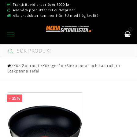
Fraktfritt vid order över 3000 kr
Alla våra produkter till outletpriser
Alla produkter kommer från EU med hög kvalité
0
Toggle
navigation
Kök Gourmet
Köksgeråd
Stekpannor och kastruller
Stekpanna Tefal
- 25%