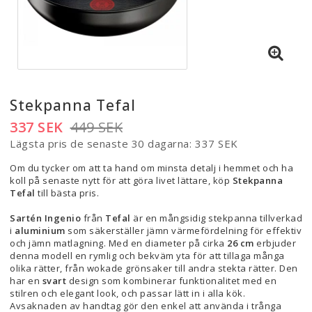
Stekpanna Tefal
337 SEK
449 SEK
Lägsta pris de senaste 30 dagarna
337 SEK
Om du tycker om att ta hand om minsta detalj i hemmet och ha
koll på senaste nytt för att göra livet lättare, köp
Stekpanna
Tefal
till bästa pris.
Sartén Ingenio
från
Tefal
är en mångsidig stekpanna tillverkad
i
aluminium
som säkerställer jämn värmefördelning för effektiv
och jämn matlagning. Med en diameter på cirka
26 cm
erbjuder
denna modell en rymlig och bekväm yta för att tillaga många
olika rätter, från wokade grönsaker till andra stekta rätter. Den
har en
svart
design som kombinerar funktionalitet med en
stilren och elegant look, och passar lätt in i alla kök.
Avsaknaden av handtag gör den enkel att använda i trånga