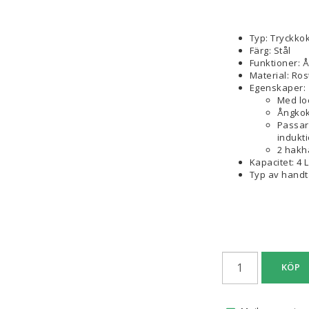
Typ: Tryckko
Färg: Stål
Funktioner: 
Material: Rost
Egenskaper:
Med lo
Ångkok
Passar 
indukti
2 hakh
Kapacitet: 4 L
Typ av handt
KÖP