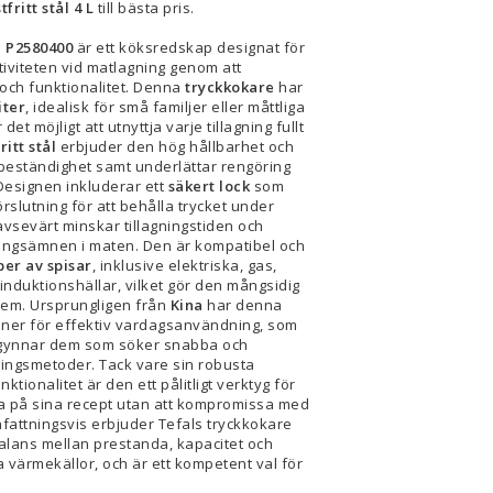
fritt stål 4 L
till bästa pris.
e P2580400
är ett köksredskap designat för
iviteten vid matlagning genom att
 och funktionalitet. Denna
tryckkokare
har
iter
, idealisk för små familjer eller måttliga
 det möjligt att utnyttja varje tillagning fullt
ritt stål
erbjuder den hög hållbarhet och
beständighet samt underlättar rengöring
Designen inkluderar ett
säkert lock
som
örslutning för att behålla trycket under
 avsevärt minskar tillagningstiden och
ringsämnen i maten. Den är kompatibel och
per av spisar
, inklusive elektriska, gas,
nduktionshällar, vilket gör den mångsidig
 hem. Ursprungligen från
Kina
har denna
oner för effektiv vardagsanvändning, som
t gynnar dem som söker snabba och
ingsmetoder. Tack vare sin robusta
ktionalitet är den ett pålitligt verktyg för
a på sina recept utan att kompromissa med
fattningsvis erbjuder Tefals tryckkokare
alans mellan prestanda, kapacitet och
ka värmekällor, och är ett kompetent val för