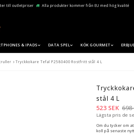
er till outletpriser
Alla produkter kommer från EU med hög kvalité
TPHONES & IPADS
DATA SPEL
KÖK GOURMET
ERBJ
ruller
Tryckkokare Tefal P2580400 Rostfritt stål 4 L
Tryckkokare
stål 4 L
523 SEK
698
Lägsta pris de s
Om du tycker om at
koll på senaste nytt