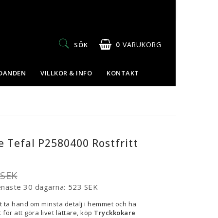
0
VARUKORG
SÖK
UDANDEN
VILLKOR & INFO
KONTAKT
 Tefal P2580400 Rostfritt
 SEK
enaste 30 dagarna
523 SEK
t ta hand om minsta detalj i hemmet och ha
 för att göra livet lättare, köp
Tryckkokare