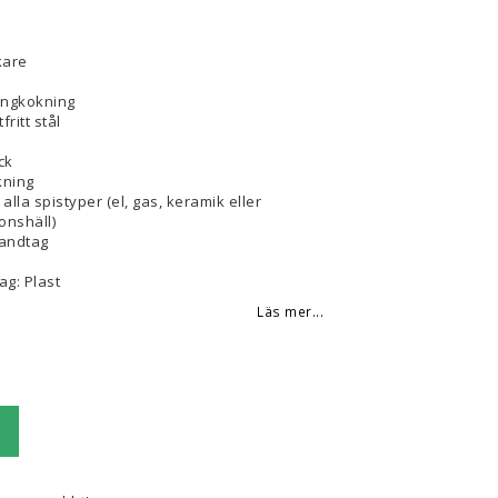
kare
Ångkokning
fritt stål
ck
ning
alla spistyper (el, gas, keramik eller
onshäll)
andtag
ag: Plast
Läs mer...