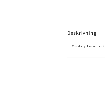
Beskrivning
Tefals
tryckkokare P2
kombinera kvalitet och 
måttliga portioner, vilket
säkert lock
 som garan
tillagningstiden och be
inklusive elektriska,
Ursprungligen från 
Kin
gynnar dem som sök