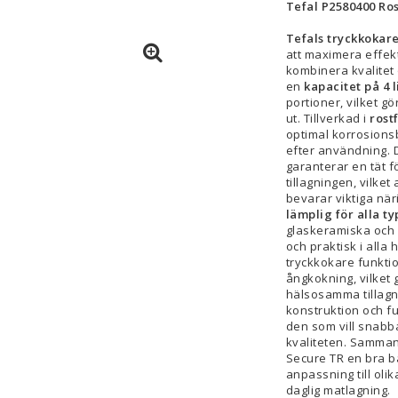
Tefal P2580400 Rost
Tefals
tryckkokar
att maximera effekt
kombinera kvalitet
en
kapacitet på 4 l
portioner, vilket gör
ut. Tillverkad i
rostf
optimal korrosions
efter användning. 
garanterar en tät f
tillagningen, vilket
bevarar viktiga nä
lämplig för alla ty
glaskeramiska och i
och praktisk i alla
tryckkokare funkti
ångkokning, vilke
hälsosamma tillagn
konstruktion och fun
den som vill snabb
kvaliteten. Samman
Secure TR en bra b
anpassning till oli
daglig matlagning.